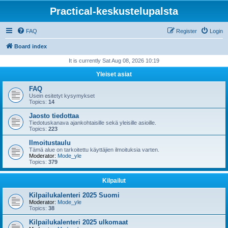
Practical-keskustelupalsta
FAQ
Register
Login
Board index
It is currently Sat Aug 08, 2026 10:19
Yleiset asiat
FAQ
Usein esitetyt kysymykset
Topics:
14
Jaosto tiedottaa
Tiedotuskanava ajankohtaisille sekä yleisille asioille.
Topics:
223
Ilmoitustaulu
Tämä alue on tarkoitettu käyttäjien ilmoituksia varten.
Moderator:
Mode_yle
Topics:
379
Kilpailut
Kilpailukalenteri 2025 Suomi
Moderator:
Mode_yle
Topics:
38
Kilpailukalenteri 2025 ulkomaat