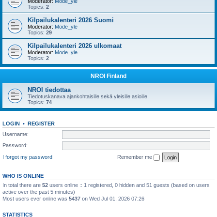
Moderator:
Mode_yle
Topics:
2
Kilpailukalenteri 2026 Suomi
Moderator:
Mode_yle
Topics:
29
Kilpailukalenteri 2026 ulkomaat
Moderator:
Mode_yle
Topics:
2
NROI Finland
NROI tiedottaa
Tiedotuskanava ajankohtaisille sekä yleisille asioille.
Topics:
74
LOGIN
•
REGISTER
Username:
Password:
I forgot my password
Remember me
WHO IS ONLINE
In total there are
52
users online :: 1 registered, 0 hidden and 51 guests (based on users
active over the past 5 minutes)
Most users ever online was
5437
on Wed Jul 01, 2026 07:26
STATISTICS