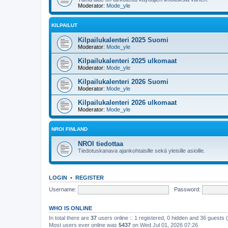
Moderator:
Mode_yle
KILPAILUT
Kilpailukalenteri 2025 Suomi
Moderator:
Mode_yle
Kilpailukalenteri 2025 ulkomaat
Moderator:
Mode_yle
Kilpailukalenteri 2026 Suomi
Moderator:
Mode_yle
Kilpailukalenteri 2026 ulkomaat
Moderator:
Mode_yle
NROI FINLAND
NROI tiedottaa
Tiedotuskanava ajankohtaisille sekä yleisille asioille.
LOGIN
•
REGISTER
Username:
Password:
WHO IS ONLINE
In total there are
37
users online :: 1 registered, 0 hidden and 36 guests
Most users ever online was
5437
on Wed Jul 01, 2026 07:26