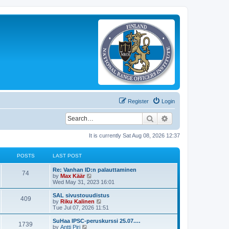
Register
Login
Search
Advanced search
It is currently Sat Aug 08, 2026 12:37
POSTS
LAST POST
Re: Vanhan ID:n palauttaminen
74
V
by
Max Käär
i
Wed May 31, 2023 16:01
e
w
SAL sivustouudistus
409
t
V
by
Riku Kalinen
h
i
Tue Jul 07, 2026 11:51
e
e
l
w
SuHaa IPSC-peruskurssi 25.07.…
1739
a
t
V
by
Antti Piri