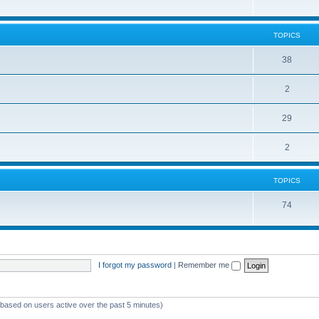
TOPICS
38
2
29
2
TOPICS
74
I forgot my password
|
Remember me
 (based on users active over the past 5 minutes)