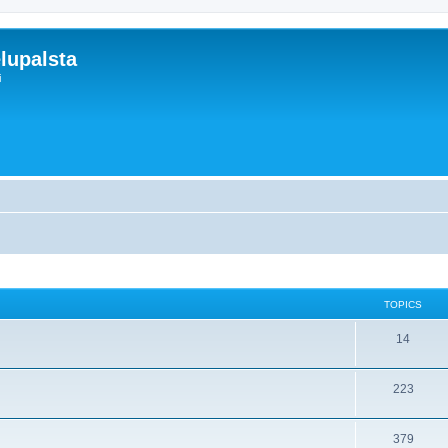
lupalsta
i
TOPICS
14
223
379