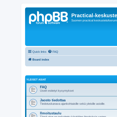
Practical-keskuste
Suomen practical keskustelufoorum
Quick links
FAQ
Board index
YLEISET ASIAT
FAQ
Usein esitetyt kysymykset
Jaosto tiedottaa
Tiedotuskanava ajankohtaisille sekä yleisille asioille.
Ilmoitustaulu
Tämä alue on tarkoitettu käyttäjien ilmoituksia varten.