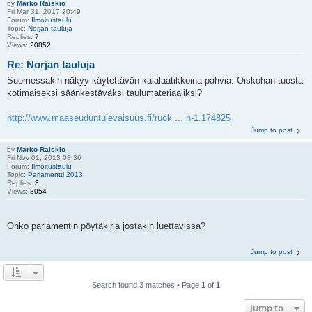
by
Marko Raiskio
Fri Mar 31, 2017 20:49
Forum:
Ilmoitustaulu
Topic:
Norjan tauluja
Replies:
7
Views:
20852
Re: Norjan tauluja
Suomessakin näkyy käytettävän kalalaatikkoina pahvia. Oiskohan tuosta
kotimaiseksi säänkestäväksi taulumateriaaliksi?
http://www.maaseuduntulevaisuus.fi/ruok ... n-1.174825
Jump to post
by
Marko Raiskio
Fri Nov 01, 2013 08:36
Forum:
Ilmoitustaulu
Topic:
Parlamentti 2013
Replies:
3
Views:
8054
Onko parlamentin pöytäkirja jostakin luettavissa?
Jump to post
Search found 3 matches • Page
1
of
1
Jump to