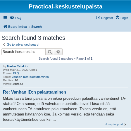
Practical-keskustelupalsta
FAQ
Register
Login
Board index
Search
Search found 3 matches
Go to advanced search
Search
Advanced search
Search found 3 matches • Page
1
of
1
by
Marko Raiskio
Wed May 31, 2023 08:51
Forum:
FAQ
Topic:
Vanhan ID:n palauttaminen
Replies:
10
Views:
359472
Re: Vanhan ID:n palauttaminen
Mikäs tässä tänä päivänä on oikea proseduuri palauttaa vanhentunut TA-
status? Osa sanoo, että valvotusti suoritettu Level I kisa riittää
vanhentuneen TA-statuksen palauttamiseen. Toinen versio on, että
ammutetaan käytännön koe. Ja kolmas versio, että tehdään sekä
teoria-/käytännönkoe uusiksi ...
Jump to post