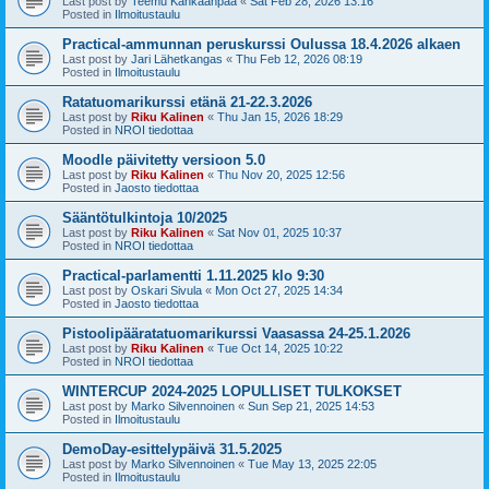
Last post by
Teemu Kankaanpää
«
Sat Feb 28, 2026 13:16
Posted in
Ilmoitustaulu
Practical-ammunnan peruskurssi Oulussa 18.4.2026 alkaen
Last post by
Jari Lähetkangas
«
Thu Feb 12, 2026 08:19
Posted in
Ilmoitustaulu
Ratatuomarikurssi etänä 21-22.3.2026
Last post by
Riku Kalinen
«
Thu Jan 15, 2026 18:29
Posted in
NROI tiedottaa
Moodle päivitetty versioon 5.0
Last post by
Riku Kalinen
«
Thu Nov 20, 2025 12:56
Posted in
Jaosto tiedottaa
Sääntötulkintoja 10/2025
Last post by
Riku Kalinen
«
Sat Nov 01, 2025 10:37
Posted in
NROI tiedottaa
Practical-parlamentti 1.11.2025 klo 9:30
Last post by
Oskari Sivula
«
Mon Oct 27, 2025 14:34
Posted in
Jaosto tiedottaa
Pistoolipääratatuomarikurssi Vaasassa 24-25.1.2026
Last post by
Riku Kalinen
«
Tue Oct 14, 2025 10:22
Posted in
NROI tiedottaa
WINTERCUP 2024-2025 LOPULLISET TULKOKSET
Last post by
Marko Silvennoinen
«
Sun Sep 21, 2025 14:53
Posted in
Ilmoitustaulu
DemoDay-esittelypäivä 31.5.2025
Last post by
Marko Silvennoinen
«
Tue May 13, 2025 22:05
Posted in
Ilmoitustaulu