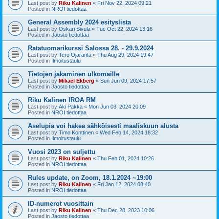
Last post by
Riku Kalinen
«
Fri Nov 22, 2024 09:21
Posted in
NROI tiedottaa
General Assembly 2024 esityslista
Last post by
Oskari Sivula
«
Tue Oct 22, 2024 13:16
Posted in
Jaosto tiedottaa
Ratatuomarikurssi Salossa 28. - 29.9.2024
Last post by
Tero Ojaranta
«
Thu Aug 29, 2024 19:47
Posted in
Ilmoitustaulu
Tietojen jakaminen ulkomaille
Last post by
Mikael Ekberg
«
Sun Jun 09, 2024 17:57
Posted in
Jaosto tiedottaa
Riku Kalinen IROA RM
Last post by
Aki Pakka
«
Mon Jun 03, 2024 20:09
Posted in
NROI tiedottaa
Aselupia voi hakea sähköisesti maaliskuun alusta
Last post by
Timo Konttinen
«
Wed Feb 14, 2024 18:32
Posted in
Ilmoitustaulu
Vuosi 2023 on suljettu
Last post by
Riku Kalinen
«
Thu Feb 01, 2024 10:26
Posted in
NROI tiedottaa
Rules update, on Zoom, 18.1.2024 ~19:00
Last post by
Riku Kalinen
«
Fri Jan 12, 2024 08:40
Posted in
NROI tiedottaa
ID-numerot vuosittain
Last post by
Riku Kalinen
«
Thu Dec 28, 2023 10:06
Posted in
Jaosto tiedottaa