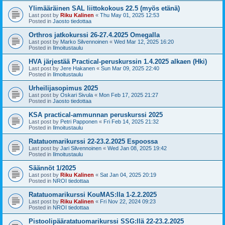
Ylimääräinen SAL liittokokous 22.5 (myös etänä)
Last post by
Riku Kalinen
«
Thu May 01, 2025 12:53
Posted in
Jaosto tiedottaa
Orthros jatkokurssi 26-27.4.2025 Omegalla
Last post by
Marko Silvennoinen
«
Wed Mar 12, 2025 16:20
Posted in
Ilmoitustaulu
HVA järjestää Practical-peruskurssin 1.4.2025 alkaen (Hki)
Last post by
Jere Hakanen
«
Sun Mar 09, 2025 22:40
Posted in
Ilmoitustaulu
Urheilijasopimus 2025
Last post by
Oskari Sivula
«
Mon Feb 17, 2025 21:27
Posted in
Jaosto tiedottaa
KSA practical-ammunnan peruskurssi 2025
Last post by
Petri Papponen
«
Fri Feb 14, 2025 21:32
Posted in
Ilmoitustaulu
Ratatuomarikurssi 22-23.2.2025 Espoossa
Last post by
Jari Silvennoinen
«
Wed Jan 08, 2025 19:42
Posted in
Ilmoitustaulu
Säännöt 1/2025
Last post by
Riku Kalinen
«
Sat Jan 04, 2025 20:19
Posted in
NROI tiedottaa
Ratatuomarikurssi KouMAS:lla 1-2.2.2025
Last post by
Riku Kalinen
«
Fri Nov 22, 2024 09:23
Posted in
NROI tiedottaa
Pistoolipääratatuomarikurssi SSG:llä 22-23.2.2025