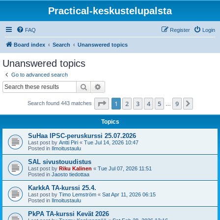
Practical-keskustelupalsta
FAQ
Register
Login
Board index
Search
Unanswered topics
Unanswered topics
Go to advanced search
Search
Advanced search
Page
1
of
9
1
2
3
4
5
9
Next
Search found 443 matches
…
Topics
SuHaa IPSC-peruskurssi 25.07.2026
Last post by
Antti Piri
«
Tue Jul 14, 2026 10:47
Posted in
Ilmoitustaulu
SAL sivustouudistus
Last post by
Riku Kalinen
«
Tue Jul 07, 2026 11:51
Posted in
Jaosto tiedottaa
KarkkA TA-kurssi 25.4.
Last post by
Timo Lemström
«
Sat Apr 11, 2026 06:15
Posted in
Ilmoitustaulu
PkPA TA-kurssi Kevät 2026