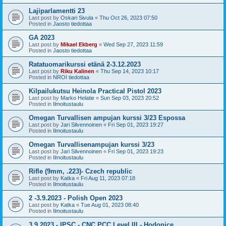
Lajiparlamentti 23
Last post by
Oskari Sivula
«
Thu Oct 26, 2023 07:50
Posted in
Jaosto tiedottaa
GA 2023
Last post by
Mikael Ekberg
«
Wed Sep 27, 2023 11:59
Posted in
Jaosto tiedottaa
Ratatuomarikurssi etänä 2-3.12.2023
Last post by
Riku Kalinen
«
Thu Sep 14, 2023 10:17
Posted in
NROI tiedottaa
Kilpailukutsu Heinola Practical Pistol 2023
Last post by
Marko Helatie
«
Sun Sep 03, 2023 20:52
Posted in
Ilmoitustaulu
Omegan Turvallisen ampujan kurssi 3/23 Espossa
Last post by
Jari Silvennoinen
«
Fri Sep 01, 2023 19:27
Posted in
Ilmoitustaulu
Omegan Turvallisenampujan kurssi 3/23
Last post by
Jari Silvennoinen
«
Fri Sep 01, 2023 19:23
Posted in
Ilmoitustaulu
Rifle (9mm, .223)- Czech republic
Last post by
Katka
«
Fri Aug 11, 2023 07:18
Posted in
Ilmoitustaulu
2 -3.9.2023 - Polish Open 2023
Last post by
Katka
«
Tue Aug 01, 2023 08:40
Posted in
Ilmoitustaulu
3.9.2023 - IPSC - CNC PCC Level III - Hodonice