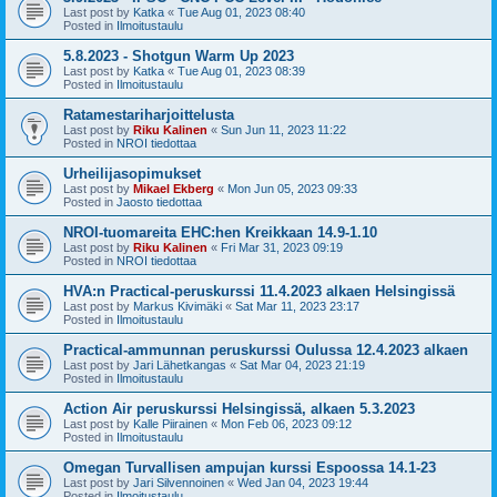
Last post by
Katka
«
Tue Aug 01, 2023 08:40
Posted in
Ilmoitustaulu
5.8.2023 - Shotgun Warm Up 2023
Last post by
Katka
«
Tue Aug 01, 2023 08:39
Posted in
Ilmoitustaulu
Ratamestariharjoittelusta
Last post by
Riku Kalinen
«
Sun Jun 11, 2023 11:22
Posted in
NROI tiedottaa
Urheilijasopimukset
Last post by
Mikael Ekberg
«
Mon Jun 05, 2023 09:33
Posted in
Jaosto tiedottaa
NROI-tuomareita EHC:hen Kreikkaan 14.9-1.10
Last post by
Riku Kalinen
«
Fri Mar 31, 2023 09:19
Posted in
NROI tiedottaa
HVA:n Practical-peruskurssi 11.4.2023 alkaen Helsingissä
Last post by
Markus Kivimäki
«
Sat Mar 11, 2023 23:17
Posted in
Ilmoitustaulu
Practical-ammunnan peruskurssi Oulussa 12.4.2023 alkaen
Last post by
Jari Lähetkangas
«
Sat Mar 04, 2023 21:19
Posted in
Ilmoitustaulu
Action Air peruskurssi Helsingissä, alkaen 5.3.2023
Last post by
Kalle Piirainen
«
Mon Feb 06, 2023 09:12
Posted in
Ilmoitustaulu
Omegan Turvallisen ampujan kurssi Espoossa 14.1-23
Last post by
Jari Silvennoinen
«
Wed Jan 04, 2023 19:44
Posted in
Ilmoitustaulu