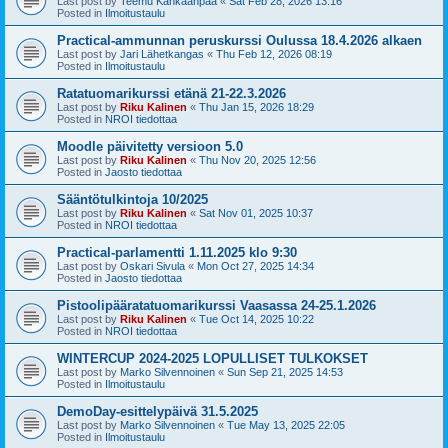
Last post by
Teemu Kankaanpää
«
Sat Feb 28, 2026 13:16
Posted in
Ilmoitustaulu
Practical-ammunnan peruskurssi Oulussa 18.4.2026 alkaen
Last post by
Jari Lähetkangas
«
Thu Feb 12, 2026 08:19
Posted in
Ilmoitustaulu
Ratatuomarikurssi etänä 21-22.3.2026
Last post by
Riku Kalinen
«
Thu Jan 15, 2026 18:29
Posted in
NROI tiedottaa
Moodle päivitetty versioon 5.0
Last post by
Riku Kalinen
«
Thu Nov 20, 2025 12:56
Posted in
Jaosto tiedottaa
Sääntötulkintoja 10/2025
Last post by
Riku Kalinen
«
Sat Nov 01, 2025 10:37
Posted in
NROI tiedottaa
Practical-parlamentti 1.11.2025 klo 9:30
Last post by
Oskari Sivula
«
Mon Oct 27, 2025 14:34
Posted in
Jaosto tiedottaa
Pistoolipääratatuomarikurssi Vaasassa 24-25.1.2026
Last post by
Riku Kalinen
«
Tue Oct 14, 2025 10:22
Posted in
NROI tiedottaa
WINTERCUP 2024-2025 LOPULLISET TULKOKSET
Last post by
Marko Silvennoinen
«
Sun Sep 21, 2025 14:53
Posted in
Ilmoitustaulu
DemoDay-esittelypäivä 31.5.2025
Last post by
Marko Silvennoinen
«
Tue May 13, 2025 22:05
Posted in
Ilmoitustaulu