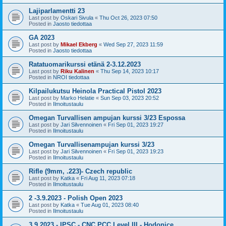
Lajiparlamentti 23
Last post by
Oskari Sivula
«
Thu Oct 26, 2023 07:50
Posted in
Jaosto tiedottaa
GA 2023
Last post by
Mikael Ekberg
«
Wed Sep 27, 2023 11:59
Posted in
Jaosto tiedottaa
Ratatuomarikurssi etänä 2-3.12.2023
Last post by
Riku Kalinen
«
Thu Sep 14, 2023 10:17
Posted in
NROI tiedottaa
Kilpailukutsu Heinola Practical Pistol 2023
Last post by
Marko Helatie
«
Sun Sep 03, 2023 20:52
Posted in
Ilmoitustaulu
Omegan Turvallisen ampujan kurssi 3/23 Espossa
Last post by
Jari Silvennoinen
«
Fri Sep 01, 2023 19:27
Posted in
Ilmoitustaulu
Omegan Turvallisenampujan kurssi 3/23
Last post by
Jari Silvennoinen
«
Fri Sep 01, 2023 19:23
Posted in
Ilmoitustaulu
Rifle (9mm, .223)- Czech republic
Last post by
Katka
«
Fri Aug 11, 2023 07:18
Posted in
Ilmoitustaulu
2 -3.9.2023 - Polish Open 2023
Last post by
Katka
«
Tue Aug 01, 2023 08:40
Posted in
Ilmoitustaulu
3.9.2023 - IPSC - CNC PCC Level III - Hodonice