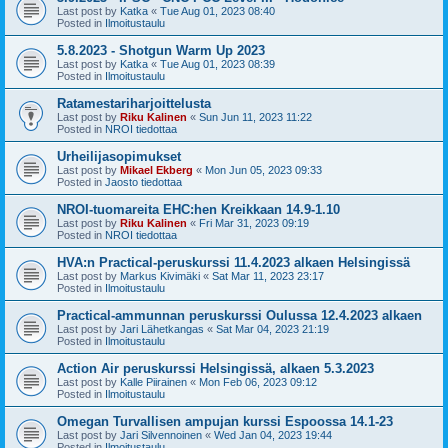
Last post by
Katka
«
Tue Aug 01, 2023 08:40
Posted in
Ilmoitustaulu
5.8.2023 - Shotgun Warm Up 2023
Last post by
Katka
«
Tue Aug 01, 2023 08:39
Posted in
Ilmoitustaulu
Ratamestariharjoittelusta
Last post by
Riku Kalinen
«
Sun Jun 11, 2023 11:22
Posted in
NROI tiedottaa
Urheilijasopimukset
Last post by
Mikael Ekberg
«
Mon Jun 05, 2023 09:33
Posted in
Jaosto tiedottaa
NROI-tuomareita EHC:hen Kreikkaan 14.9-1.10
Last post by
Riku Kalinen
«
Fri Mar 31, 2023 09:19
Posted in
NROI tiedottaa
HVA:n Practical-peruskurssi 11.4.2023 alkaen Helsingissä
Last post by
Markus Kivimäki
«
Sat Mar 11, 2023 23:17
Posted in
Ilmoitustaulu
Practical-ammunnan peruskurssi Oulussa 12.4.2023 alkaen
Last post by
Jari Lähetkangas
«
Sat Mar 04, 2023 21:19
Posted in
Ilmoitustaulu
Action Air peruskurssi Helsingissä, alkaen 5.3.2023
Last post by
Kalle Piirainen
«
Mon Feb 06, 2023 09:12
Posted in
Ilmoitustaulu
Omegan Turvallisen ampujan kurssi Espoossa 14.1-23
Last post by
Jari Silvennoinen
«
Wed Jan 04, 2023 19:44
Posted in
Ilmoitustaulu