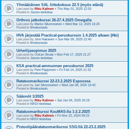
Ylimääräinen SAL liittokokous 22.5 (myös etänä)
Last post by
Riku Kalinen
«
Thu May 01, 2025 12:53
Posted in
Jaosto tiedottaa
Orthros jatkokurssi 26-27.4.2025 Omegalla
Last post by
Marko Silvennoinen
«
Wed Mar 12, 2025 16:20
Posted in
Ilmoitustaulu
HVA järjestää Practical-peruskurssin 1.4.2025 alkaen (Hki)
Last post by
Jere Hakanen
«
Sun Mar 09, 2025 22:40
Posted in
Ilmoitustaulu
Urheilijasopimus 2025
Last post by
Oskari Sivula
«
Mon Feb 17, 2025 21:27
Posted in
Jaosto tiedottaa
KSA practical-ammunnan peruskurssi 2025
Last post by
Petri Papponen
«
Fri Feb 14, 2025 21:32
Posted in
Ilmoitustaulu
Ratatuomarikurssi 22-23.2.2025 Espoossa
Last post by
Jari Silvennoinen
«
Wed Jan 08, 2025 19:42
Posted in
Ilmoitustaulu
Säännöt 1/2025
Last post by
Riku Kalinen
«
Sat Jan 04, 2025 20:19
Posted in
NROI tiedottaa
Ratatuomarikurssi KouMAS:lla 1-2.2.2025
Last post by
Riku Kalinen
«
Fri Nov 22, 2024 09:23
Posted in
NROI tiedottaa
Pistoolipääratatuomarikurssi SSG:llä 22-23.2.2025