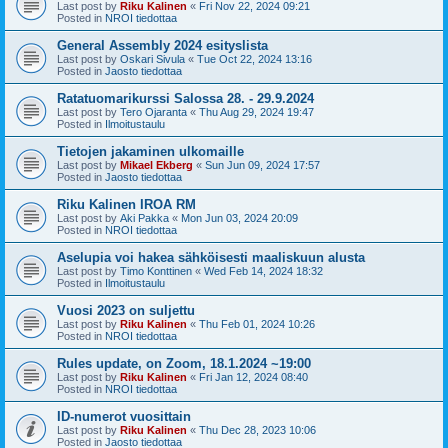
Last post by
Riku Kalinen
«
Fri Nov 22, 2024 09:21
Posted in
NROI tiedottaa
General Assembly 2024 esityslista
Last post by
Oskari Sivula
«
Tue Oct 22, 2024 13:16
Posted in
Jaosto tiedottaa
Ratatuomarikurssi Salossa 28. - 29.9.2024
Last post by
Tero Ojaranta
«
Thu Aug 29, 2024 19:47
Posted in
Ilmoitustaulu
Tietojen jakaminen ulkomaille
Last post by
Mikael Ekberg
«
Sun Jun 09, 2024 17:57
Posted in
Jaosto tiedottaa
Riku Kalinen IROA RM
Last post by
Aki Pakka
«
Mon Jun 03, 2024 20:09
Posted in
NROI tiedottaa
Aselupia voi hakea sähköisesti maaliskuun alusta
Last post by
Timo Konttinen
«
Wed Feb 14, 2024 18:32
Posted in
Ilmoitustaulu
Vuosi 2023 on suljettu
Last post by
Riku Kalinen
«
Thu Feb 01, 2024 10:26
Posted in
NROI tiedottaa
Rules update, on Zoom, 18.1.2024 ~19:00
Last post by
Riku Kalinen
«
Fri Jan 12, 2024 08:40
Posted in
NROI tiedottaa
ID-numerot vuosittain
Last post by
Riku Kalinen
«
Thu Dec 28, 2023 10:06
Posted in
Jaosto tiedottaa