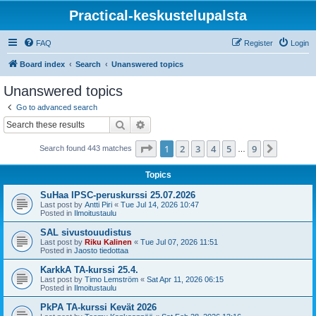
Practical-keskustelupalsta
FAQ
Register
Login
Board index
Search
Unanswered topics
Unanswered topics
Go to advanced search
Search
Advanced search
Page
1
of
9
1
2
3
4
5
9
Next
Search found 443 matches
…
Topics
SuHaa IPSC-peruskurssi 25.07.2026
Last post by
Antti Piri
«
Tue Jul 14, 2026 10:47
Posted in
Ilmoitustaulu
SAL sivustouudistus
Last post by
Riku Kalinen
«
Tue Jul 07, 2026 11:51
Posted in
Jaosto tiedottaa
KarkkA TA-kurssi 25.4.
Last post by
Timo Lemström
«
Sat Apr 11, 2026 06:15
Posted in
Ilmoitustaulu
PkPA TA-kurssi Kevät 2026