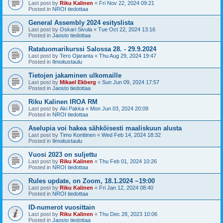
Last post by
Riku Kalinen
«
Fri Nov 22, 2024 09:21
Posted in
NROI tiedottaa
General Assembly 2024 esityslista
Last post by
Oskari Sivula
«
Tue Oct 22, 2024 13:16
Posted in
Jaosto tiedottaa
Ratatuomarikurssi Salossa 28. - 29.9.2024
Last post by
Tero Ojaranta
«
Thu Aug 29, 2024 19:47
Posted in
Ilmoitustaulu
Tietojen jakaminen ulkomaille
Last post by
Mikael Ekberg
«
Sun Jun 09, 2024 17:57
Posted in
Jaosto tiedottaa
Riku Kalinen IROA RM
Last post by
Aki Pakka
«
Mon Jun 03, 2024 20:09
Posted in
NROI tiedottaa
Aselupia voi hakea sähköisesti maaliskuun alusta
Last post by
Timo Konttinen
«
Wed Feb 14, 2024 18:32
Posted in
Ilmoitustaulu
Vuosi 2023 on suljettu
Last post by
Riku Kalinen
«
Thu Feb 01, 2024 10:26
Posted in
NROI tiedottaa
Rules update, on Zoom, 18.1.2024 ~19:00
Last post by
Riku Kalinen
«
Fri Jan 12, 2024 08:40
Posted in
NROI tiedottaa
ID-numerot vuosittain
Last post by
Riku Kalinen
«
Thu Dec 28, 2023 10:06
Posted in
Jaosto tiedottaa