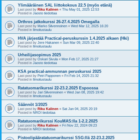
Ylimääräinen SAL liittokokous 22.5 (myös etänä)
Last post by
Riku Kalinen
«
Thu May 01, 2025 12:53
Posted in
Jaosto tiedottaa
Orthros jatkokurssi 26-27.4.2025 Omegalla
Last post by
Marko Silvennoinen
«
Wed Mar 12, 2025 16:20
Posted in
Ilmoitustaulu
HVA järjestää Practical-peruskurssin 1.4.2025 alkaen (Hki)
Last post by
Jere Hakanen
«
Sun Mar 09, 2025 22:40
Posted in
Ilmoitustaulu
Urheilijasopimus 2025
Last post by
Oskari Sivula
«
Mon Feb 17, 2025 21:27
Posted in
Jaosto tiedottaa
KSA practical-ammunnan peruskurssi 2025
Last post by
Petri Papponen
«
Fri Feb 14, 2025 21:32
Posted in
Ilmoitustaulu
Ratatuomarikurssi 22-23.2.2025 Espoossa
Last post by
Jari Silvennoinen
«
Wed Jan 08, 2025 19:42
Posted in
Ilmoitustaulu
Säännöt 1/2025
Last post by
Riku Kalinen
«
Sat Jan 04, 2025 20:19
Posted in
NROI tiedottaa
Ratatuomarikurssi KouMAS:lla 1-2.2.2025
Last post by
Riku Kalinen
«
Fri Nov 22, 2024 09:23
Posted in
NROI tiedottaa
Pistoolipääratatuomarikurssi SSG:llä 22-23.2.2025