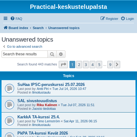
Practical-keskustelupalsta
FAQ
Register
Login
Board index
Search
Unanswered topics
Unanswered topics
Go to advanced search
Search
Advanced search
Page
1
of
9
1
2
3
4
5
9
Next
Search found 443 matches
…
Topics
SuHaa IPSC-peruskurssi 25.07.2026
Last post by
Antti Piri
«
Tue Jul 14, 2026 10:47
Posted in
Ilmoitustaulu
SAL sivustouudistus
Last post by
Riku Kalinen
«
Tue Jul 07, 2026 11:51
Posted in
Jaosto tiedottaa
KarkkA TA-kurssi 25.4.
Last post by
Timo Lemström
«
Sat Apr 11, 2026 06:15
Posted in
Ilmoitustaulu
PkPA TA-kurssi Kevät 2026