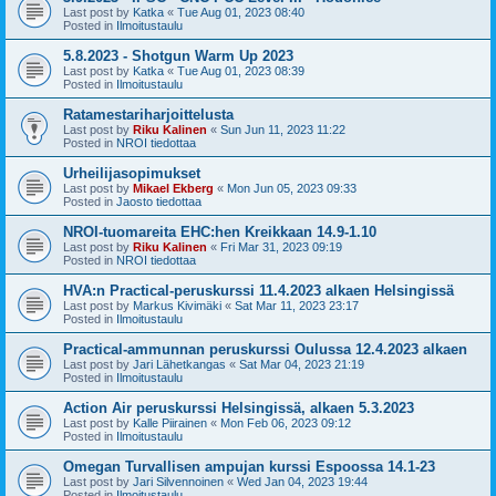
Last post by
Katka
«
Tue Aug 01, 2023 08:40
Posted in
Ilmoitustaulu
5.8.2023 - Shotgun Warm Up 2023
Last post by
Katka
«
Tue Aug 01, 2023 08:39
Posted in
Ilmoitustaulu
Ratamestariharjoittelusta
Last post by
Riku Kalinen
«
Sun Jun 11, 2023 11:22
Posted in
NROI tiedottaa
Urheilijasopimukset
Last post by
Mikael Ekberg
«
Mon Jun 05, 2023 09:33
Posted in
Jaosto tiedottaa
NROI-tuomareita EHC:hen Kreikkaan 14.9-1.10
Last post by
Riku Kalinen
«
Fri Mar 31, 2023 09:19
Posted in
NROI tiedottaa
HVA:n Practical-peruskurssi 11.4.2023 alkaen Helsingissä
Last post by
Markus Kivimäki
«
Sat Mar 11, 2023 23:17
Posted in
Ilmoitustaulu
Practical-ammunnan peruskurssi Oulussa 12.4.2023 alkaen
Last post by
Jari Lähetkangas
«
Sat Mar 04, 2023 21:19
Posted in
Ilmoitustaulu
Action Air peruskurssi Helsingissä, alkaen 5.3.2023
Last post by
Kalle Piirainen
«
Mon Feb 06, 2023 09:12
Posted in
Ilmoitustaulu
Omegan Turvallisen ampujan kurssi Espoossa 14.1-23
Last post by
Jari Silvennoinen
«
Wed Jan 04, 2023 19:44
Posted in
Ilmoitustaulu