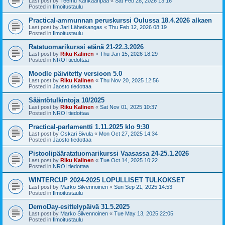
Last post by
Teemu Kankaanpää
«
Sat Feb 28, 2026 13:16
Posted in
Ilmoitustaulu
Practical-ammunnan peruskurssi Oulussa 18.4.2026 alkaen
Last post by
Jari Lähetkangas
«
Thu Feb 12, 2026 08:19
Posted in
Ilmoitustaulu
Ratatuomarikurssi etänä 21-22.3.2026
Last post by
Riku Kalinen
«
Thu Jan 15, 2026 18:29
Posted in
NROI tiedottaa
Moodle päivitetty versioon 5.0
Last post by
Riku Kalinen
«
Thu Nov 20, 2025 12:56
Posted in
Jaosto tiedottaa
Sääntötulkintoja 10/2025
Last post by
Riku Kalinen
«
Sat Nov 01, 2025 10:37
Posted in
NROI tiedottaa
Practical-parlamentti 1.11.2025 klo 9:30
Last post by
Oskari Sivula
«
Mon Oct 27, 2025 14:34
Posted in
Jaosto tiedottaa
Pistoolipääratatuomarikurssi Vaasassa 24-25.1.2026
Last post by
Riku Kalinen
«
Tue Oct 14, 2025 10:22
Posted in
NROI tiedottaa
WINTERCUP 2024-2025 LOPULLISET TULKOKSET
Last post by
Marko Silvennoinen
«
Sun Sep 21, 2025 14:53
Posted in
Ilmoitustaulu
DemoDay-esittelypäivä 31.5.2025
Last post by
Marko Silvennoinen
«
Tue May 13, 2025 22:05
Posted in
Ilmoitustaulu