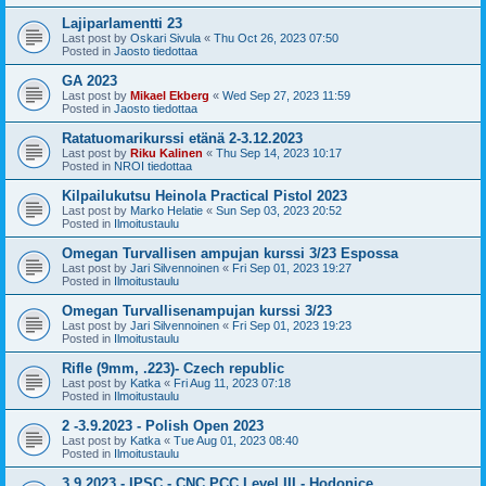
Lajiparlamentti 23
Last post by
Oskari Sivula
«
Thu Oct 26, 2023 07:50
Posted in
Jaosto tiedottaa
GA 2023
Last post by
Mikael Ekberg
«
Wed Sep 27, 2023 11:59
Posted in
Jaosto tiedottaa
Ratatuomarikurssi etänä 2-3.12.2023
Last post by
Riku Kalinen
«
Thu Sep 14, 2023 10:17
Posted in
NROI tiedottaa
Kilpailukutsu Heinola Practical Pistol 2023
Last post by
Marko Helatie
«
Sun Sep 03, 2023 20:52
Posted in
Ilmoitustaulu
Omegan Turvallisen ampujan kurssi 3/23 Espossa
Last post by
Jari Silvennoinen
«
Fri Sep 01, 2023 19:27
Posted in
Ilmoitustaulu
Omegan Turvallisenampujan kurssi 3/23
Last post by
Jari Silvennoinen
«
Fri Sep 01, 2023 19:23
Posted in
Ilmoitustaulu
Rifle (9mm, .223)- Czech republic
Last post by
Katka
«
Fri Aug 11, 2023 07:18
Posted in
Ilmoitustaulu
2 -3.9.2023 - Polish Open 2023
Last post by
Katka
«
Tue Aug 01, 2023 08:40
Posted in
Ilmoitustaulu
3.9.2023 - IPSC - CNC PCC Level III - Hodonice