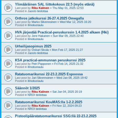
Ylimääräinen SAL liittokokous 22.5 (myös etänä)
Last post by
Riku Kalinen
«
Thu May 01, 2025 12:53
Posted in
Jaosto tiedottaa
Orthros jatkokurssi 26-27.4.2025 Omegalla
Last post by
Marko Silvennoinen
«
Wed Mar 12, 2025 16:20
Posted in
Ilmoitustaulu
HVA järjestää Practical-peruskurssin 1.4.2025 alkaen (Hki)
Last post by
Jere Hakanen
«
Sun Mar 09, 2025 22:40
Posted in
Ilmoitustaulu
Urheilijasopimus 2025
Last post by
Oskari Sivula
«
Mon Feb 17, 2025 21:27
Posted in
Jaosto tiedottaa
KSA practical-ammunnan peruskurssi 2025
Last post by
Petri Papponen
«
Fri Feb 14, 2025 21:32
Posted in
Ilmoitustaulu
Ratatuomarikurssi 22-23.2.2025 Espoossa
Last post by
Jari Silvennoinen
«
Wed Jan 08, 2025 19:42
Posted in
Ilmoitustaulu
Säännöt 1/2025
Last post by
Riku Kalinen
«
Sat Jan 04, 2025 20:19
Posted in
NROI tiedottaa
Ratatuomarikurssi KouMAS:lla 1-2.2.2025
Last post by
Riku Kalinen
«
Fri Nov 22, 2024 09:23
Posted in
NROI tiedottaa
Pistoolipääratatuomarikurssi SSG:llä 22-23.2.2025