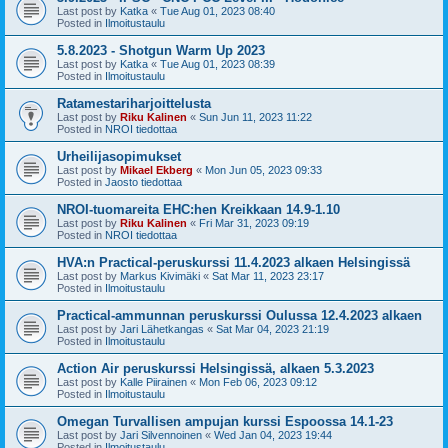
Last post by
Katka
«
Tue Aug 01, 2023 08:40
Posted in
Ilmoitustaulu
5.8.2023 - Shotgun Warm Up 2023
Last post by
Katka
«
Tue Aug 01, 2023 08:39
Posted in
Ilmoitustaulu
Ratamestariharjoittelusta
Last post by
Riku Kalinen
«
Sun Jun 11, 2023 11:22
Posted in
NROI tiedottaa
Urheilijasopimukset
Last post by
Mikael Ekberg
«
Mon Jun 05, 2023 09:33
Posted in
Jaosto tiedottaa
NROI-tuomareita EHC:hen Kreikkaan 14.9-1.10
Last post by
Riku Kalinen
«
Fri Mar 31, 2023 09:19
Posted in
NROI tiedottaa
HVA:n Practical-peruskurssi 11.4.2023 alkaen Helsingissä
Last post by
Markus Kivimäki
«
Sat Mar 11, 2023 23:17
Posted in
Ilmoitustaulu
Practical-ammunnan peruskurssi Oulussa 12.4.2023 alkaen
Last post by
Jari Lähetkangas
«
Sat Mar 04, 2023 21:19
Posted in
Ilmoitustaulu
Action Air peruskurssi Helsingissä, alkaen 5.3.2023
Last post by
Kalle Piirainen
«
Mon Feb 06, 2023 09:12
Posted in
Ilmoitustaulu
Omegan Turvallisen ampujan kurssi Espoossa 14.1-23
Last post by
Jari Silvennoinen
«
Wed Jan 04, 2023 19:44
Posted in
Ilmoitustaulu