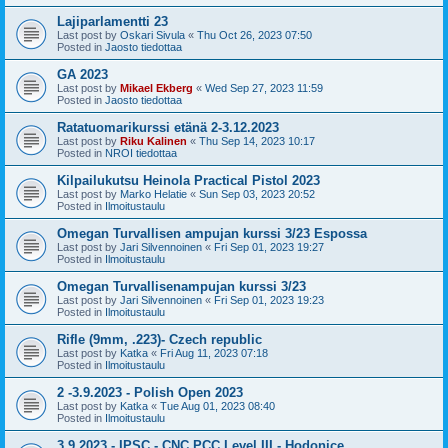
Lajiparlamentti 23
Last post by
Oskari Sivula
«
Thu Oct 26, 2023 07:50
Posted in
Jaosto tiedottaa
GA 2023
Last post by
Mikael Ekberg
«
Wed Sep 27, 2023 11:59
Posted in
Jaosto tiedottaa
Ratatuomarikurssi etänä 2-3.12.2023
Last post by
Riku Kalinen
«
Thu Sep 14, 2023 10:17
Posted in
NROI tiedottaa
Kilpailukutsu Heinola Practical Pistol 2023
Last post by
Marko Helatie
«
Sun Sep 03, 2023 20:52
Posted in
Ilmoitustaulu
Omegan Turvallisen ampujan kurssi 3/23 Espossa
Last post by
Jari Silvennoinen
«
Fri Sep 01, 2023 19:27
Posted in
Ilmoitustaulu
Omegan Turvallisenampujan kurssi 3/23
Last post by
Jari Silvennoinen
«
Fri Sep 01, 2023 19:23
Posted in
Ilmoitustaulu
Rifle (9mm, .223)- Czech republic
Last post by
Katka
«
Fri Aug 11, 2023 07:18
Posted in
Ilmoitustaulu
2 -3.9.2023 - Polish Open 2023
Last post by
Katka
«
Tue Aug 01, 2023 08:40
Posted in
Ilmoitustaulu
3.9.2023 - IPSC - CNC PCC Level III - Hodonice