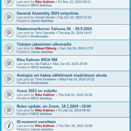
Last post by
Riku Kalinen
«
Fri Nov 22, 2024 09:21
Posted in
NROI tiedottaa
General Assembly 2024 esityslista
Last post by
Oskari Sivula
«
Tue Oct 22, 2024 13:16
Posted in
Jaosto tiedottaa
Ratatuomarikurssi Salossa 28. - 29.9.2024
Last post by
Tero Ojaranta
«
Thu Aug 29, 2024 19:47
Posted in
Ilmoitustaulu
Tietojen jakaminen ulkomaille
Last post by
Mikael Ekberg
«
Sun Jun 09, 2024 17:57
Posted in
Jaosto tiedottaa
Riku Kalinen IROA RM
Last post by
Aki Pakka
«
Mon Jun 03, 2024 20:09
Posted in
NROI tiedottaa
Aselupia voi hakea sähköisesti maaliskuun alusta
Last post by
Timo Konttinen
«
Wed Feb 14, 2024 18:32
Posted in
Ilmoitustaulu
Vuosi 2023 on suljettu
Last post by
Riku Kalinen
«
Thu Feb 01, 2024 10:26
Posted in
NROI tiedottaa
Rules update, on Zoom, 18.1.2024 ~19:00
Last post by
Riku Kalinen
«
Fri Jan 12, 2024 08:40
Posted in
NROI tiedottaa
ID-numerot vuosittain
Last post by
Riku Kalinen
«
Thu Dec 28, 2023 10:06
Posted in
Jaosto tiedottaa