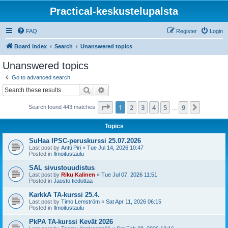
Practical-keskustelupalsta
FAQ
Register
Login
Board index
Search
Unanswered topics
Unanswered topics
Go to advanced search
Search
Advanced search
Page
1
of
9
1
2
3
4
5
9
Next
Search found 443 matches
…
Topics
SuHaa IPSC-peruskurssi 25.07.2026
Last post by
Antti Piri
«
Tue Jul 14, 2026 10:47
Posted in
Ilmoitustaulu
SAL sivustouudistus
Last post by
Riku Kalinen
«
Tue Jul 07, 2026 11:51
Posted in
Jaosto tiedottaa
KarkkA TA-kurssi 25.4.
Last post by
Timo Lemström
«
Sat Apr 11, 2026 06:15
Posted in
Ilmoitustaulu
PkPA TA-kurssi Kevät 2026