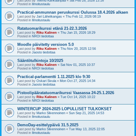
Last post by
Teemu Kankaanpää
«
Sat Feb 28, 2026 13:16
Posted in
Ilmoitustaulu
Practical-ammunnan peruskurssi Oulussa 18.4.2026 alkaen
Last post by
Jari Lähetkangas
«
Thu Feb 12, 2026 08:19
Posted in
Ilmoitustaulu
Ratatuomarikurssi etänä 21-22.3.2026
Last post by
Riku Kalinen
«
Thu Jan 15, 2026 18:29
Posted in
NROI tiedottaa
Moodle päivitetty versioon 5.0
Last post by
Riku Kalinen
«
Thu Nov 20, 2025 12:56
Posted in
Jaosto tiedottaa
Sääntötulkintoja 10/2025
Last post by
Riku Kalinen
«
Sat Nov 01, 2025 10:37
Posted in
NROI tiedottaa
Practical-parlamentti 1.11.2025 klo 9:30
Last post by
Oskari Sivula
«
Mon Oct 27, 2025 14:34
Posted in
Jaosto tiedottaa
Pistoolipääratatuomarikurssi Vaasassa 24-25.1.2026
Last post by
Riku Kalinen
«
Tue Oct 14, 2025 10:22
Posted in
NROI tiedottaa
WINTERCUP 2024-2025 LOPULLISET TULKOKSET
Last post by
Marko Silvennoinen
«
Sun Sep 21, 2025 14:53
Posted in
Ilmoitustaulu
DemoDay-esittelypäivä 31.5.2025
Last post by
Marko Silvennoinen
«
Tue May 13, 2025 22:05
Posted in
Ilmoitustaulu