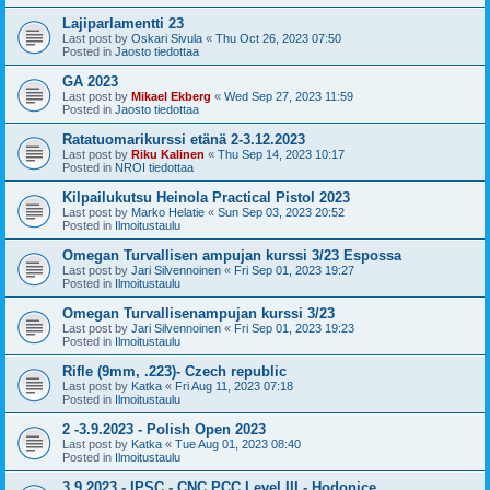
Lajiparlamentti 23
Last post by
Oskari Sivula
«
Thu Oct 26, 2023 07:50
Posted in
Jaosto tiedottaa
GA 2023
Last post by
Mikael Ekberg
«
Wed Sep 27, 2023 11:59
Posted in
Jaosto tiedottaa
Ratatuomarikurssi etänä 2-3.12.2023
Last post by
Riku Kalinen
«
Thu Sep 14, 2023 10:17
Posted in
NROI tiedottaa
Kilpailukutsu Heinola Practical Pistol 2023
Last post by
Marko Helatie
«
Sun Sep 03, 2023 20:52
Posted in
Ilmoitustaulu
Omegan Turvallisen ampujan kurssi 3/23 Espossa
Last post by
Jari Silvennoinen
«
Fri Sep 01, 2023 19:27
Posted in
Ilmoitustaulu
Omegan Turvallisenampujan kurssi 3/23
Last post by
Jari Silvennoinen
«
Fri Sep 01, 2023 19:23
Posted in
Ilmoitustaulu
Rifle (9mm, .223)- Czech republic
Last post by
Katka
«
Fri Aug 11, 2023 07:18
Posted in
Ilmoitustaulu
2 -3.9.2023 - Polish Open 2023
Last post by
Katka
«
Tue Aug 01, 2023 08:40
Posted in
Ilmoitustaulu
3.9.2023 - IPSC - CNC PCC Level III - Hodonice