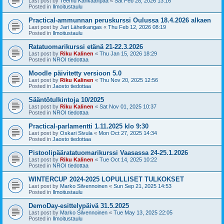
Last post by
Teemu Kankaanpää
«
Sat Feb 28, 2026 13:16
Posted in
Ilmoitustaulu
Practical-ammunnan peruskurssi Oulussa 18.4.2026 alkaen
Last post by
Jari Lähetkangas
«
Thu Feb 12, 2026 08:19
Posted in
Ilmoitustaulu
Ratatuomarikurssi etänä 21-22.3.2026
Last post by
Riku Kalinen
«
Thu Jan 15, 2026 18:29
Posted in
NROI tiedottaa
Moodle päivitetty versioon 5.0
Last post by
Riku Kalinen
«
Thu Nov 20, 2025 12:56
Posted in
Jaosto tiedottaa
Sääntötulkintoja 10/2025
Last post by
Riku Kalinen
«
Sat Nov 01, 2025 10:37
Posted in
NROI tiedottaa
Practical-parlamentti 1.11.2025 klo 9:30
Last post by
Oskari Sivula
«
Mon Oct 27, 2025 14:34
Posted in
Jaosto tiedottaa
Pistoolipääratatuomarikurssi Vaasassa 24-25.1.2026
Last post by
Riku Kalinen
«
Tue Oct 14, 2025 10:22
Posted in
NROI tiedottaa
WINTERCUP 2024-2025 LOPULLISET TULKOKSET
Last post by
Marko Silvennoinen
«
Sun Sep 21, 2025 14:53
Posted in
Ilmoitustaulu
DemoDay-esittelypäivä 31.5.2025
Last post by
Marko Silvennoinen
«
Tue May 13, 2025 22:05
Posted in
Ilmoitustaulu