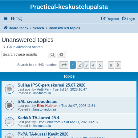
Practical-keskustelupalsta
FAQ
Register
Login
Board index
Search
Unanswered topics
Unanswered topics
Go to advanced search
Search
Advanced search
Page
1
of
9
1
2
3
4
5
9
Next
Search found 443 matches
…
Topics
SuHaa IPSC-peruskurssi 25.07.2026
Last post by
Antti Piri
«
Tue Jul 14, 2026 10:47
Posted in
Ilmoitustaulu
SAL sivustouudistus
Last post by
Riku Kalinen
«
Tue Jul 07, 2026 11:51
Posted in
Jaosto tiedottaa
KarkkA TA-kurssi 25.4.
Last post by
Timo Lemström
«
Sat Apr 11, 2026 06:15
Posted in
Ilmoitustaulu
PkPA TA-kurssi Kevät 2026