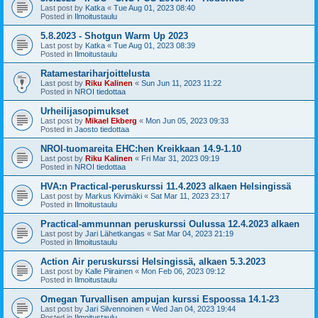
Last post by
Katka
«
Tue Aug 01, 2023 08:40
Posted in
Ilmoitustaulu
5.8.2023 - Shotgun Warm Up 2023
Last post by
Katka
«
Tue Aug 01, 2023 08:39
Posted in
Ilmoitustaulu
Ratamestariharjoittelusta
Last post by
Riku Kalinen
«
Sun Jun 11, 2023 11:22
Posted in
NROI tiedottaa
Urheilijasopimukset
Last post by
Mikael Ekberg
«
Mon Jun 05, 2023 09:33
Posted in
Jaosto tiedottaa
NROI-tuomareita EHC:hen Kreikkaan 14.9-1.10
Last post by
Riku Kalinen
«
Fri Mar 31, 2023 09:19
Posted in
NROI tiedottaa
HVA:n Practical-peruskurssi 11.4.2023 alkaen Helsingissä
Last post by
Markus Kivimäki
«
Sat Mar 11, 2023 23:17
Posted in
Ilmoitustaulu
Practical-ammunnan peruskurssi Oulussa 12.4.2023 alkaen
Last post by
Jari Lähetkangas
«
Sat Mar 04, 2023 21:19
Posted in
Ilmoitustaulu
Action Air peruskurssi Helsingissä, alkaen 5.3.2023
Last post by
Kalle Piirainen
«
Mon Feb 06, 2023 09:12
Posted in
Ilmoitustaulu
Omegan Turvallisen ampujan kurssi Espoossa 14.1-23
Last post by
Jari Silvennoinen
«
Wed Jan 04, 2023 19:44
Posted in
Ilmoitustaulu