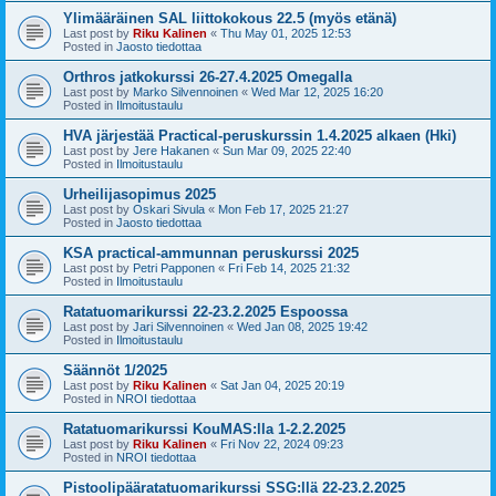
Ylimääräinen SAL liittokokous 22.5 (myös etänä)
Last post by
Riku Kalinen
«
Thu May 01, 2025 12:53
Posted in
Jaosto tiedottaa
Orthros jatkokurssi 26-27.4.2025 Omegalla
Last post by
Marko Silvennoinen
«
Wed Mar 12, 2025 16:20
Posted in
Ilmoitustaulu
HVA järjestää Practical-peruskurssin 1.4.2025 alkaen (Hki)
Last post by
Jere Hakanen
«
Sun Mar 09, 2025 22:40
Posted in
Ilmoitustaulu
Urheilijasopimus 2025
Last post by
Oskari Sivula
«
Mon Feb 17, 2025 21:27
Posted in
Jaosto tiedottaa
KSA practical-ammunnan peruskurssi 2025
Last post by
Petri Papponen
«
Fri Feb 14, 2025 21:32
Posted in
Ilmoitustaulu
Ratatuomarikurssi 22-23.2.2025 Espoossa
Last post by
Jari Silvennoinen
«
Wed Jan 08, 2025 19:42
Posted in
Ilmoitustaulu
Säännöt 1/2025
Last post by
Riku Kalinen
«
Sat Jan 04, 2025 20:19
Posted in
NROI tiedottaa
Ratatuomarikurssi KouMAS:lla 1-2.2.2025
Last post by
Riku Kalinen
«
Fri Nov 22, 2024 09:23
Posted in
NROI tiedottaa
Pistoolipääratatuomarikurssi SSG:llä 22-23.2.2025