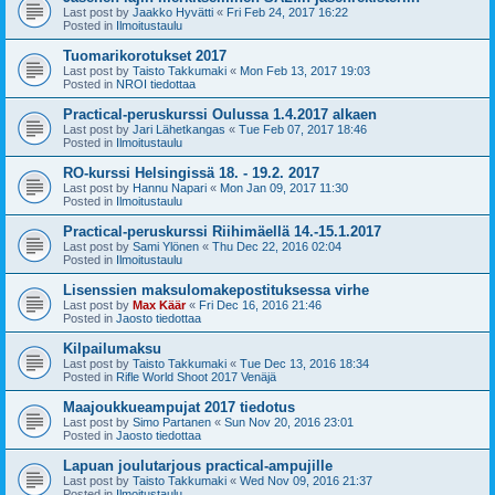
Last post by
Jaakko Hyvätti
«
Fri Feb 24, 2017 16:22
Posted in
Ilmoitustaulu
Tuomarikorotukset 2017
Last post by
Taisto Takkumaki
«
Mon Feb 13, 2017 19:03
Posted in
NROI tiedottaa
Practical-peruskurssi Oulussa 1.4.2017 alkaen
Last post by
Jari Lähetkangas
«
Tue Feb 07, 2017 18:46
Posted in
Ilmoitustaulu
RO-kurssi Helsingissä 18. - 19.2. 2017
Last post by
Hannu Napari
«
Mon Jan 09, 2017 11:30
Posted in
Ilmoitustaulu
Practical-peruskurssi Riihimäellä 14.-15.1.2017
Last post by
Sami Ylönen
«
Thu Dec 22, 2016 02:04
Posted in
Ilmoitustaulu
Lisenssien maksulomakepostituksessa virhe
Last post by
Max Käär
«
Fri Dec 16, 2016 21:46
Posted in
Jaosto tiedottaa
Kilpailumaksu
Last post by
Taisto Takkumaki
«
Tue Dec 13, 2016 18:34
Posted in
Rifle World Shoot 2017 Venäjä
Maajoukkueampujat 2017 tiedotus
Last post by
Simo Partanen
«
Sun Nov 20, 2016 23:01
Posted in
Jaosto tiedottaa
Lapuan joulutarjous practical-ampujille
Last post by
Taisto Takkumaki
«
Wed Nov 09, 2016 21:37
Posted in
Ilmoitustaulu