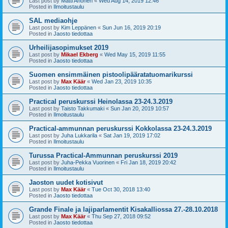
Last post by
Matti Ahonen
«
Wed Aug 14, 2019 12:46
Posted in
Ilmoitustaulu
SAL mediaohje
Last post by
Kim Leppänen
«
Sun Jun 16, 2019 20:19
Posted in
Jaosto tiedottaa
Urheilijasopimukset 2019
Last post by
Mikael Ekberg
«
Wed May 15, 2019 11:55
Posted in
Jaosto tiedottaa
Suomen ensimmäinen pistoolipääratatuomarikurssi
Last post by
Max Käär
«
Wed Jan 23, 2019 10:35
Posted in
Jaosto tiedottaa
Practical peruskurssi Heinolassa 23-24.3.2019
Last post by
Taisto Takkumaki
«
Sun Jan 20, 2019 10:57
Posted in
Ilmoitustaulu
Practical-ammunnan peruskurssi Kokkolassa 23-24.3.2019
Last post by
Juha Lukkarila
«
Sat Jan 19, 2019 17:02
Posted in
Ilmoitustaulu
Turussa Practical-Ammunnan peruskurssi 2019
Last post by
Juha-Pekka Vuorinen
«
Fri Jan 18, 2019 20:42
Posted in
Ilmoitustaulu
Jaoston uudet kotisivut
Last post by
Max Käär
«
Tue Oct 30, 2018 13:40
Posted in
Jaosto tiedottaa
Grande Finale ja lajiparlamentit Kisakalliossa 27.-28.10.2018
Last post by
Max Käär
«
Thu Sep 27, 2018 09:52
Posted in
Jaosto tiedottaa