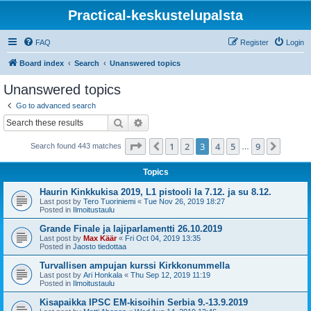
Practical-keskustelupalsta
FAQ
Register
Login
Board index
Search
Unanswered topics
Unanswered topics
Go to advanced search
Search
Advanced search
Page
3
of
9
1
2
3
4
5
9
Previous
Next
Search found 443 matches
…
Topics
Haurin Kinkkukisa 2019, L1 pistooli la 7.12. ja su 8.12.
Last post by
Tero Tuoriniemi
«
Tue Nov 26, 2019 18:27
Posted in
Ilmoitustaulu
Grande Finale ja lajiparlamentti 26.10.2019
Last post by
Max Käär
«
Fri Oct 04, 2019 13:35
Posted in
Jaosto tiedottaa
Turvallisen ampujan kurssi Kirkkonummella
Last post by
Ari Honkala
«
Thu Sep 12, 2019 11:19
Posted in
Ilmoitustaulu
Kisapaikka IPSC EM-kisoihin Serbia 9.-13.9.2019