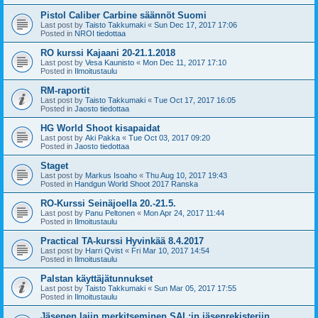
Pistol Caliber Carbine säännöt Suomi
Last post by
Taisto Takkumaki
«
Sun Dec 17, 2017 17:06
Posted in
NROI tiedottaa
RO kurssi Kajaani 20-21.1.2018
Last post by
Vesa Kaunisto
«
Mon Dec 11, 2017 17:10
Posted in
Ilmoitustaulu
RM-raportit
Last post by
Taisto Takkumaki
«
Tue Oct 17, 2017 16:05
Posted in
Jaosto tiedottaa
HG World Shoot kisapaidat
Last post by
Aki Pakka
«
Tue Oct 03, 2017 09:20
Posted in
Jaosto tiedottaa
Staget
Last post by
Markus Isoaho
«
Thu Aug 10, 2017 19:43
Posted in
Handgun World Shoot 2017 Ranska
RO-Kurssi Seinäjoella 20.-21.5.
Last post by
Panu Peltonen
«
Mon Apr 24, 2017 11:44
Posted in
Ilmoitustaulu
Practical TA-kurssi Hyvinkää 8.4.2017
Last post by
Harri Qvist
«
Fri Mar 10, 2017 14:54
Posted in
Ilmoitustaulu
Palstan käyttäjätunnukset
Last post by
Taisto Takkumaki
«
Sun Mar 05, 2017 17:55
Posted in
Ilmoitustaulu
Jäsenen lajin merkitseminen SAL:in jäsenrekisteriin