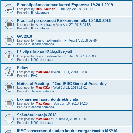
Pistoolipääratatuomarikurssi Espoossa 19-20.1.2019
Last post by
Riku Kalinen
«
Thu Sep 20, 2018 11:14
Posted in
Ilmoitustaulu
Practical peruskurssi Kirkkonummella 15-16.9.2018
Last post by
Ari Honkala
«
Mon Aug 27, 2018 08:58
Posted in
Ilmoitustaulu
GA 2018
Last post by
Taisto Takkumaki
«
Fri Aug 17, 2018 09:49
Posted in
Jaosto tiedottaa
L3 kilpailuiden KV-hyväksyntä
Last post by
Taisto Takkumaki
«
Fri Jul 13, 2018 22:03
Posted in
NROI tiedottaa
Pelias
Last post by
Max Käär
«
Wed Jul 11, 2018 13:09
Posted in
FAQ
Notice of Meeting - 42nd IPSC General Assembly
Last post by
Max Käär
«
Wed Jul 11, 2018 13:01
Posted in
Jaosto tiedottaa
Lakimiehen lausunto direktiivistä
Last post by
Max Käär
«
Sun Jun 10, 2018 14:26
Posted in
Jaosto tiedottaa
Sääntötulkintoja 2018
Last post by
Max Käär
«
Fri Jun 08, 2018 00:18
Posted in
NROI tiedottaa
IPSC lanseerannut uuden koulutusorganisaatio MSSIA