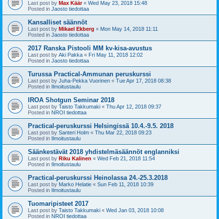
Last post by
Max Käär
«
Wed May 23, 2018 15:48
Posted in
Jaosto tiedottaa
Kansalliset säännöt
Last post by
Mikael Ekberg
«
Mon May 14, 2018 11:11
Posted in
Jaosto tiedottaa
2017 Ranska Pistooli MM kv-kisa-avustus
Last post by
Aki Pakka
«
Fri May 11, 2018 12:02
Posted in
Jaosto tiedottaa
Turussa Practical-Ammunan peruskurssi
Last post by
Juha-Pekka Vuorinen
«
Tue Apr 17, 2018 08:38
Posted in
Ilmoitustaulu
IROA Shotgun Seminar 2018
Last post by
Taisto Takkumaki
«
Thu Apr 12, 2018 09:37
Posted in
NROI tiedottaa
Practical-peruskurssi Helsingissä 10.4.-9.5. 2018
Last post by
Santeri Holm
«
Thu Mar 22, 2018 09:23
Posted in
Ilmoitustaulu
Säänkestävät 2018 yhdistelmäsäännöt englanniksi
Last post by
Riku Kalinen
«
Wed Feb 21, 2018 11:54
Posted in
Ilmoitustaulu
Practical-peruskurssi Heinolassa 24.-25.3.2018
Last post by
Marko Helatie
«
Sun Feb 11, 2018 10:39
Posted in
Ilmoitustaulu
Tuomaripisteet 2017
Last post by
Taisto Takkumaki
«
Wed Jan 03, 2018 10:08
Posted in
NROI tiedottaa