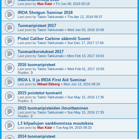
Last post by
Max Käär
«
Fri Jun 08, 2018 00:18
IROA Shotgun Seminar 2018
Last post by
Taisto Takkumaki
«
Thu Apr 12, 2018 09:37
Tuomaripisteet 2017
Last post by
Taisto Takkumaki
«
Wed Jan 03, 2018 10:08
Pistol Caliber Carbine säännöt Suomi
Last post by
Taisto Takkumaki
«
Sun Dec 17, 2017 17:06
Tuomarikorotukset 2017
Last post by
Taisto Takkumaki
«
Mon Feb 13, 2017 19:03
2016 tuomaripisteet
Last post by
Taisto Takkumaki
«
Wed Feb 01, 2017 10:56
Replies:
3
IROA L ll ja IROA First Aid Seminar
Last post by
Mikael Ekberg
«
Mon Jun 13, 2016 08:29
2015 poistetut tuomarit
Last post by
Taisto Takkumaki
«
Sun May 15, 2016 17:36
Replies:
1
2015 tuomaripisteiden ilmoittaminen
Last post by
Taisto Takkumaki
«
Sun May 15, 2016 17:35
Replies:
2
L3 kilpailujen sanktionnissa muutoksia
Last post by
Max Käär
«
Tue Aug 04, 2015 09:33
2014 tuomaripisteet