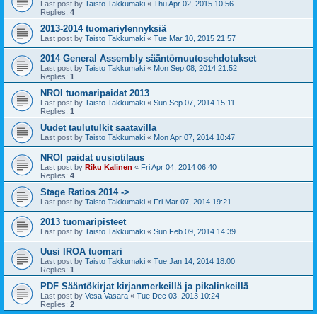
Last post by
Taisto Takkumaki
«
Thu Apr 02, 2015 10:56
Replies:
4
2013-2014 tuomariylennyksiä
Last post by
Taisto Takkumaki
«
Tue Mar 10, 2015 21:57
2014 General Assembly sääntömuutosehdotukset
Last post by
Taisto Takkumaki
«
Mon Sep 08, 2014 21:52
Replies:
1
NROI tuomaripaidat 2013
Last post by
Taisto Takkumaki
«
Sun Sep 07, 2014 15:11
Replies:
1
Uudet taulutulkit saatavilla
Last post by
Taisto Takkumaki
«
Mon Apr 07, 2014 10:47
NROI paidat uusiotilaus
Last post by
Riku Kalinen
«
Fri Apr 04, 2014 06:40
Replies:
4
Stage Ratios 2014 ->
Last post by
Taisto Takkumaki
«
Fri Mar 07, 2014 19:21
2013 tuomaripisteet
Last post by
Taisto Takkumaki
«
Sun Feb 09, 2014 14:39
Uusi IROA tuomari
Last post by
Taisto Takkumaki
«
Tue Jan 14, 2014 18:00
Replies:
1
PDF Sääntökirjat kirjanmerkeillä ja pikalinkeillä
Last post by
Vesa Vasara
«
Tue Dec 03, 2013 10:24
Replies:
2