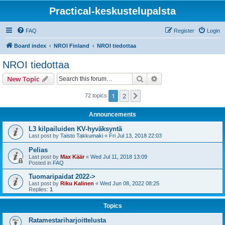
Practical-keskustelupalsta
FAQ
Register
Login
Board index
NROI Finland
NROI tiedottaa
NROI tiedottaa
Search
Advanced search
New Topic
1
2
Next
72 topics
Announcements
L3 kilpailuiden KV-hyväksyntä
Last post by
Taisto Takkumaki
«
Fri Jul 13, 2018 22:03
Pelias
Last post by
Max Käär
«
Wed Jul 11, 2018 13:09
Posted in
FAQ
Tuomaripaidat 2022->
Last post by
Riku Kalinen
«
Wed Jun 08, 2022 08:25
Replies:
1
Topics
Ratamestariharjoittelusta