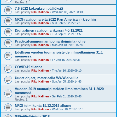
Replies:
1
7.6.2022 kokouksen päätöksiä
Last post by
Riku Kalinen
«
Wed Jun 08, 2022 08:43
NROI-ratatuomareita 2022 Pan American - kisoihin
Last post by
Riku Kalinen
«
Sun Feb 27, 2022 17:19
Digitaalinen ratatuomarikurssi 4-5.12.2021
Last post by
Riku Kalinen
«
Tue Sep 21, 2021 14:56
Practical-ammunnan tuomaritoiminta - ohje
Last post by
Riku Kalinen
«
Mon Jan 18, 2021 15:28
Edellisen vuoden tuomaripisteiden ilmoittaminen 31.1
mennessä
Last post by
Riku Kalinen
«
Fri Jan 15, 2021 09:31
COVID-19 tilanne
Last post by
Riku Kalinen
«
Thu Apr 16, 2020 09:10
Uudet ohjeet, materiaalia WWW-sivuilla
Last post by
Riku Kalinen
«
Sun Apr 05, 2020 14:43
Vuoden 2019 tuomaripisteiden ilmoittaminen 31.1.2020
mennessä
Last post by
Riku Kalinen
«
Sat Feb 01, 2020 20:48
Replies:
1
NROI-toimikunta 15.12.2019 alkaen
Last post by
Riku Kalinen
«
Wed Dec 18, 2019 13:16
Sääntötulkintoja 2018