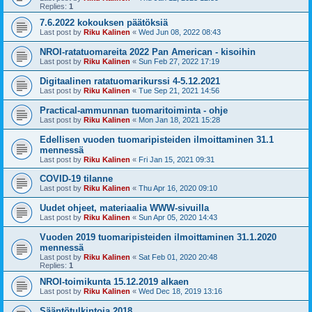
Replies:
1
7.6.2022 kokouksen päätöksiä
Last post by
Riku Kalinen
«
Wed Jun 08, 2022 08:43
NROI-ratatuomareita 2022 Pan American - kisoihin
Last post by
Riku Kalinen
«
Sun Feb 27, 2022 17:19
Digitaalinen ratatuomarikurssi 4-5.12.2021
Last post by
Riku Kalinen
«
Tue Sep 21, 2021 14:56
Practical-ammunnan tuomaritoiminta - ohje
Last post by
Riku Kalinen
«
Mon Jan 18, 2021 15:28
Edellisen vuoden tuomaripisteiden ilmoittaminen 31.1
mennessä
Last post by
Riku Kalinen
«
Fri Jan 15, 2021 09:31
COVID-19 tilanne
Last post by
Riku Kalinen
«
Thu Apr 16, 2020 09:10
Uudet ohjeet, materiaalia WWW-sivuilla
Last post by
Riku Kalinen
«
Sun Apr 05, 2020 14:43
Vuoden 2019 tuomaripisteiden ilmoittaminen 31.1.2020
mennessä
Last post by
Riku Kalinen
«
Sat Feb 01, 2020 20:48
Replies:
1
NROI-toimikunta 15.12.2019 alkaen
Last post by
Riku Kalinen
«
Wed Dec 18, 2019 13:16
Sääntötulkintoja 2018