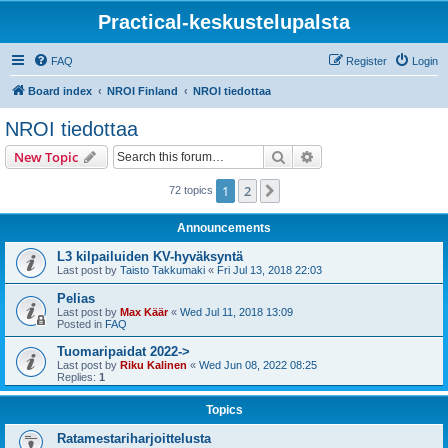
Practical-keskustelupalsta
FAQ
Register
Login
Board index
NROI Finland
NROI tiedottaa
NROI tiedottaa
Search
Advanced search
New Topic
1
2
Next
72 topics
Announcements
L3 kilpailuiden KV-hyväksyntä
Last post by
Taisto Takkumaki
«
Fri Jul 13, 2018 22:03
Pelias
Last post by
Max Käär
«
Wed Jul 11, 2018 13:09
Posted in
FAQ
Tuomaripaidat 2022->
Last post by
Riku Kalinen
«
Wed Jun 08, 2022 08:25
Replies:
1
Topics
Ratamestariharjoittelusta