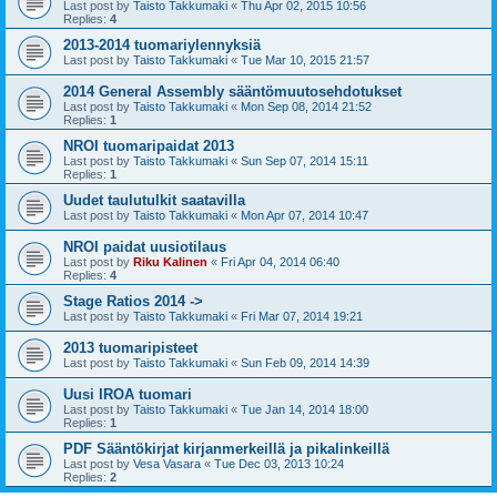
Last post by
Taisto Takkumaki
«
Thu Apr 02, 2015 10:56
Replies:
4
2013-2014 tuomariylennyksiä
Last post by
Taisto Takkumaki
«
Tue Mar 10, 2015 21:57
2014 General Assembly sääntömuutosehdotukset
Last post by
Taisto Takkumaki
«
Mon Sep 08, 2014 21:52
Replies:
1
NROI tuomaripaidat 2013
Last post by
Taisto Takkumaki
«
Sun Sep 07, 2014 15:11
Replies:
1
Uudet taulutulkit saatavilla
Last post by
Taisto Takkumaki
«
Mon Apr 07, 2014 10:47
NROI paidat uusiotilaus
Last post by
Riku Kalinen
«
Fri Apr 04, 2014 06:40
Replies:
4
Stage Ratios 2014 ->
Last post by
Taisto Takkumaki
«
Fri Mar 07, 2014 19:21
2013 tuomaripisteet
Last post by
Taisto Takkumaki
«
Sun Feb 09, 2014 14:39
Uusi IROA tuomari
Last post by
Taisto Takkumaki
«
Tue Jan 14, 2014 18:00
Replies:
1
PDF Sääntökirjat kirjanmerkeillä ja pikalinkeillä
Last post by
Vesa Vasara
«
Tue Dec 03, 2013 10:24
Replies:
2