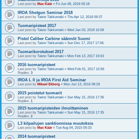
Last post by
Max Käär
«
Fri Jun 08, 2018 00:18
IROA Shotgun Seminar 2018
Last post by
Taisto Takkumaki
«
Thu Apr 12, 2018 09:37
Tuomaripisteet 2017
Last post by
Taisto Takkumaki
«
Wed Jan 03, 2018 10:08
Pistol Caliber Carbine säännöt Suomi
Last post by
Taisto Takkumaki
«
Sun Dec 17, 2017 17:06
Tuomarikorotukset 2017
Last post by
Taisto Takkumaki
«
Mon Feb 13, 2017 19:03
2016 tuomaripisteet
Last post by
Taisto Takkumaki
«
Wed Feb 01, 2017 10:56
Replies:
3
IROA L ll ja IROA First Aid Seminar
Last post by
Mikael Ekberg
«
Mon Jun 13, 2016 08:29
2015 poistetut tuomarit
Last post by
Taisto Takkumaki
«
Sun May 15, 2016 17:36
Replies:
1
2015 tuomaripisteiden ilmoittaminen
Last post by
Taisto Takkumaki
«
Sun May 15, 2016 17:35
Replies:
2
L3 kilpailujen sanktionnissa muutoksia
Last post by
Max Käär
«
Tue Aug 04, 2015 09:33
2014 tuomaripisteet