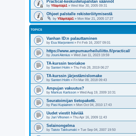
Practical-keskustelupalstan säännöt
by
Ylläpitäjä1
»
Wed Mar 30, 2005 09:31
Ohjeet palstalle rekisteröitymisestä
by
Ylläpitäjä1
»
Mon Mar 21, 2005 17:27
TOPICS
Vanhan ID:n palauttaminen
by
Esa Marjoniemi
»
Fri Feb 16, 2007 09:01
https://www.ampumaurheiluliitto.fi/practical/
by
Jouni Alenius
»
Wed Jan 11, 2023 19:59
TA-kurssin teoriakoe
by
Santeri Holm
»
Thu Feb 28, 2019 06:27
TA-kurssin järjestämislomake
by
Santeri Holm
»
Fri Mar 09, 2018 09:43
Ampujan vakuutus?
by
Markus Karlsson
»
Wed Aug 19, 2009 10:31
Seuratoimijan tietopaketti.
by
Pasi Kupiainen
»
Mon Oct 04, 2010 17:43
Uudet viestit häviää
by
Jari Vihonen
»
Thu Apr 16, 2009 11:43
Selainongelma
by
Taisto Takkumaki
»
Tue Sep 04, 2007 19:50