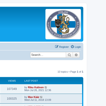
Register
Login
Search
Advanced search
10 topics • Page
1
of
1
VIEWS
LAST POST
by
Riku Kalinen
107349
Mon Jul 26, 2021 12:36
by
Max Käär
100325
Wed Jul 11, 2018 13:09