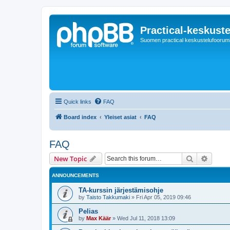
Practical-keskuste
Suomen practical keskustelufoorum
Quick links
FAQ
Board index
Yleiset asiat
FAQ
FAQ
Search
Advanc
New Topic
ANNOUNCEMENTS
TA-kurssin järjestämisohje
by
Taisto Takkumaki
»
Fri Apr 05, 2019 09:46
Pelias
by
Max Käär
»
Wed Jul 11, 2018 13:09