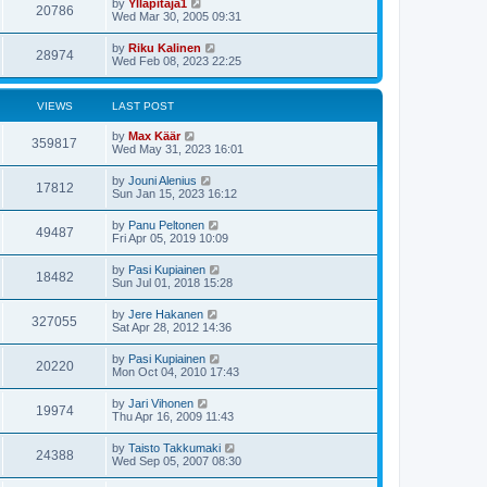
by
Ylläpitäjä1
20786
Wed Mar 30, 2005 09:31
by
Riku Kalinen
28974
Wed Feb 08, 2023 22:25
VIEWS
LAST POST
by
Max Käär
359817
Wed May 31, 2023 16:01
by
Jouni Alenius
17812
Sun Jan 15, 2023 16:12
by
Panu Peltonen
49487
Fri Apr 05, 2019 10:09
by
Pasi Kupiainen
18482
Sun Jul 01, 2018 15:28
by
Jere Hakanen
327055
Sat Apr 28, 2012 14:36
by
Pasi Kupiainen
20220
Mon Oct 04, 2010 17:43
by
Jari Vihonen
19974
Thu Apr 16, 2009 11:43
by
Taisto Takkumaki
24388
Wed Sep 05, 2007 08:30