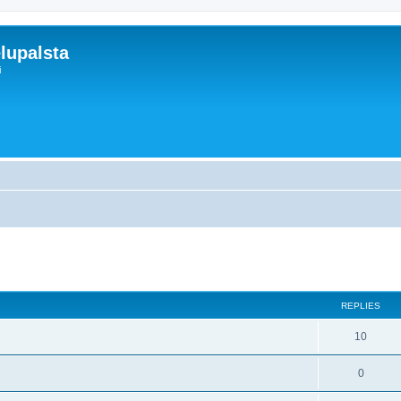
lupalsta
i
ed search
REPLIES
10
0