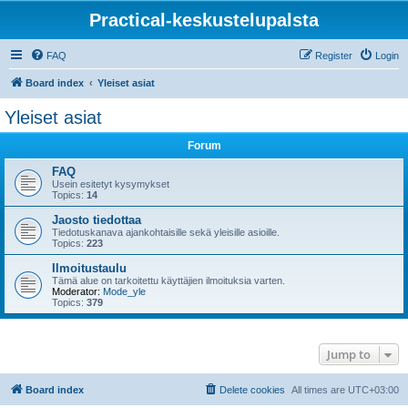
Practical-keskustelupalsta
FAQ
Register
Login
Board index
Yleiset asiat
Yleiset asiat
Forum
FAQ
Usein esitetyt kysymykset
Topics:
14
Jaosto tiedottaa
Tiedotuskanava ajankohtaisille sekä yleisille asioille.
Topics:
223
Ilmoitustaulu
Tämä alue on tarkoitettu käyttäjien ilmoituksia varten.
Moderator:
Mode_yle
Topics:
379
Jump to
Board index
Delete cookies
All times are
UTC+03:00