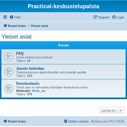
Practical-keskustelupalsta
FAQ
Register
Login
Board index
Yleiset asiat
Yleiset asiat
Forum
FAQ
Usein esitetyt kysymykset
Topics:
14
Jaosto tiedottaa
Tiedotuskanava ajankohtaisille sekä yleisille asioille.
Topics:
223
Ilmoitustaulu
Tämä alue on tarkoitettu käyttäjien ilmoituksia varten.
Moderator:
Mode_yle
Topics:
379
Jump to
Board index
Delete cookies
All times are
UTC+03:00