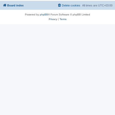
Board index
Delete cookies
All times are
UTC+03:00
Powered by
phpBB
® Forum Software © phpBB Limited
Privacy
|
Terms