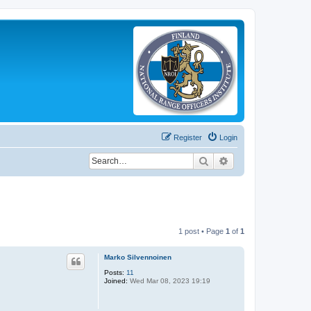
Register
Login
Search
Advanced search
1 post • Page
1
of
1
Marko Silvennoinen
Posts:
11
Joined:
Wed Mar 08, 2023 19:19