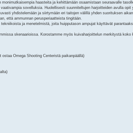
an monimutkaisempia haasteita ja kehittämään osaamistaan seuraavalle tasoll
 vaativampia sovelluksia. Huolellisesti suunniteltujen harjoitteiden avulla opi
vasti yhdistelemään ja siirtymään eri taitojen välillä yhden suorituksen aikan
man, että ammunnan perusperiaatteista tingitään.
 tekniikoista ja menetelmistä, joita huipputason ampujat käyttävät parantaak
semmissa skenaarioissa. Korostamme myös kuivaharjoittelun merkitystä koko ku
at ostaa Omega Shooting Centeristä paikanpäällä)
alta)