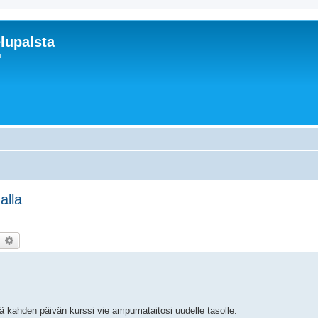
lupalsta
i
alla
earch
Advanced search
 kahden päivän kurssi vie ampumataitosi uudelle tasolle.