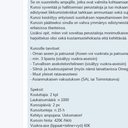
Se on suunniteltu ampujille, jotka ovat valmiita kohtaama
Kurssi syventää jo hallitsemiasi perustaitoja ja tuo mukaan
edistyneet liikkumistekniikat tarkkaan ammuntaan sekä suju
Kurssi keskittyy erityisesti suorituksen nopeuttamiseen il
Kurssin päätteeksi sinulla on vahva ymmärrys edistyneistä
erilaisissa tilanteissa.
Lisäksi opit, miten voit soveltaa perustaitoja monimutkai
harjoittelusi olisi sekä kustannustehokasta että kehittävää.
Kurssille tarvitset:
- Oman aseen ja patruunat (Aseen voi vuokrata ja patruun
- min. 3 lipasta (sisältyy vuokra-aseisiin)
- Turvallisen asekotelon/telineen (sisältyy vuokra-aseisiin)
- Silmä- ja kuulosuojaimet (myös nämä lainattavissa Omeg
- Muut yleiset ratavarusteesi
- Asianmukaisen vakuutuksen (SAL tai Toimintaturva)
Speksit:
Kouluttajia: 2 kpl
Laukaisumäärä: n.1000
Kurssipäiviä: 2 pv
Kurssitunteja: n.15 h
Kehitys ampujana: Uskomaton!
Kurssin hinta: 420€ /hklö
Vuokra-ase (lippaat+teline+vyö) 60€