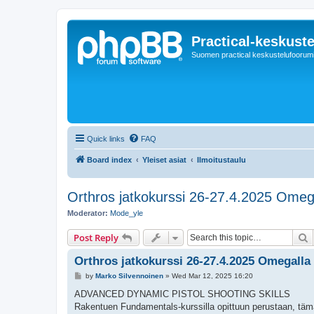
Practical-keskuste
Suomen practical keskustelufoorum
Quick links
FAQ
Board index
Yleiset asiat
Ilmoitustaulu
Orthros jatkokurssi 26-27.4.2025 Omeg
Moderator:
Mode_yle
S
Post Reply
Orthros jatkokurssi 26-27.4.2025 Omegalla
P
by
Marko Silvennoinen
»
Wed Mar 12, 2025 16:20
o
s
ADVANCED DYNAMIC PISTOL SHOOTING SKILLS
t
Rakentuen Fundamentals-kurssilla opittuun perustaan, tämä