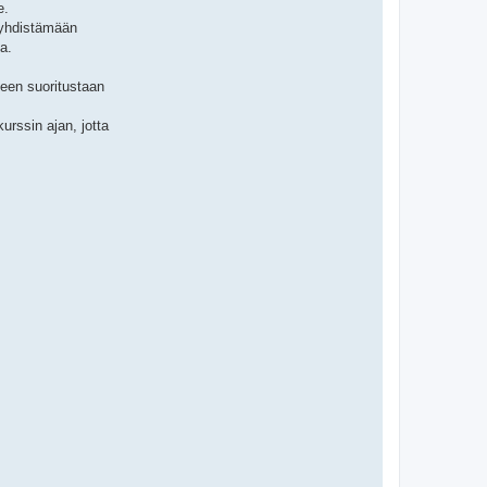
e.
t yhdistämään
a.
seen suoritustaan
rssin ajan, jotta