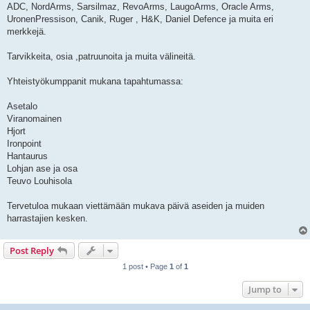
ADC, NordArms, Sarsilmaz, RevoArms, LaugoArms, Oracle Arms,
UronenPressison, Canik, Ruger , H&K, Daniel Defence ja muita eri
merkkejä.
Tarvikkeita, osia ,patruunoita ja muita välineitä.
Yhteistyökumppanit mukana tapahtumassa:
Asetalo
Viranomainen
Hjort
Ironpoint
Hantaurus
Lohjan ase ja osa
Teuvo Louhisola
Tervetuloa mukaan viettämään mukava päivä aseiden ja muiden
harrastajien kesken.
Post Reply
1 post • Page
1
of
1
Jump to