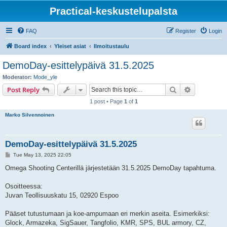
Practical-keskustelupalsta
FAQ
Register
Login
Board index
Yleiset asiat
Ilmoitustaulu
DemoDay-esittelypäivä 31.5.2025
Moderator:
Mode_yle
Search
Advanced s
Post Reply
1 post • Page
1
of
1
Marko Silvennoinen
DemoDay-esittelypäivä 31.5.2025
P
Tue May 13, 2025 22:05
o
s
Omega Shooting Centerillä järjestetään 31.5.2025 DemoDay tapahtuma.
t
Osoitteessa:
Juvan Teollisuuskatu 15, 02920 Espoo
Pääset tutustumaan ja koe-ampumaan eri merkin aseita. Esimerkiksi:
Glock, Armazeka, SigSauer, Tangfolio, KMR, SPS, BUL armory, CZ,