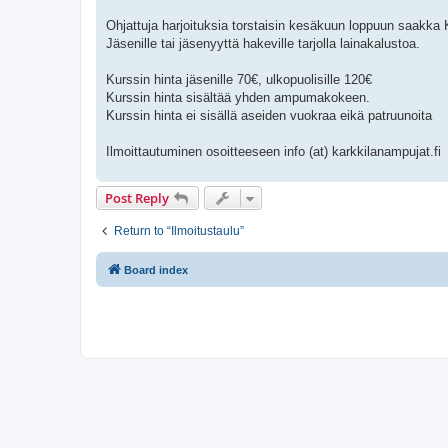
Ohjattuja harjoituksia torstaisin kesäkuun loppuun saakk
Jäsenille tai jäsenyyttä hakeville tarjolla lainakalustoa.
Kurssin hinta jäsenille 70€, ulkopuolisille 120€
Kurssin hinta sisältää yhden ampumakokeen.
Kurssin hinta ei sisällä aseiden vuokraa eikä patruunoita
Ilmoittautuminen osoitteeseen info (at) karkkilanampujat.fi
Post Reply
Return to “Ilmoitustaulu”
Board index