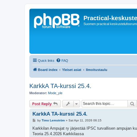
Practical-keskuste
Suomen practical keskustelufoorum
Quick links
FAQ
Board index
Yleiset asiat
Ilmoitustaulu
KarkkA TA-kurssi 25.4.
Moderator:
Mode_yle
S
Post Reply
KarkkA TA-kurssi 25.4.
P
by
Timo Lemström
»
Sat Apr 11, 2026 06:15
o
s
Karkkilan Ampujat ry järjestää IPSC turvallisen ampujan ku
t
Teoria 25.4.2026 Karkkilassa