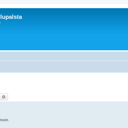
lupalsta
i
earch
Advanced search
rssin.