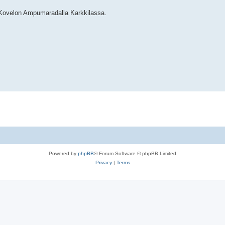
a Kovelon Ampumaradalla Karkkilassa.
Powered by
phpBB
® Forum Software © phpBB Limited
Privacy
|
Terms