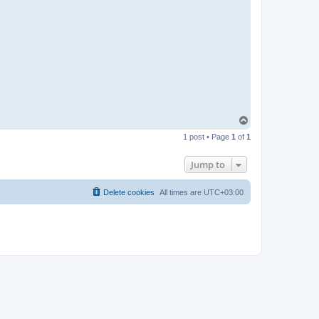
T
o
1 post • Page
1
of
1
p
Jump to
Delete cookies
All times are
UTC+03:00