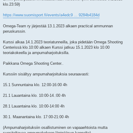
klo.23:59)
https://www.suomisport.fi/events/a4edc9 ... 9284b4184d
Omega-Team ry järjestää 13.1.2023 alkaen practical ammunnan
peruskurssin.
Kurssi alkaa 14.1.2023 teoriatunneilla, joka pidetään Omega Shooting
Centerissä klo.10:00 alkaen Kurssi jatkuu 15.1.2023 klo 10.00
teoriakokeella ja ampumaharjoituksilla.
Paikkana Omega Shooting Center..
Kurssiin sisältyy ampumaharjoituksia seuraavasti:
15.1 Sunnuntaina klo. 12:00-16:00 4h
21.1 Lauantaina klo. 10:00-14.:00 4h
28.1 Lauantaina klo. 10:00-14:00 4h
30.1. Maanantaina klo. 17:00-21:00 4h
(Ampumaharjoituksiin osallistuminen on vapaaehtoista mutta
suositeltavaa ampumakokeen läpipääsyn kannalta)