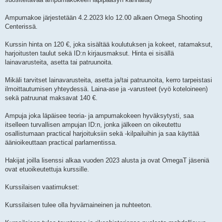
Ampumakoe järjestetään 4.2.2023 klo 12.00 alkaen Omega Shooting
Centerissä.
Kurssin hinta on 120 €, joka sisältää koulutuksen ja kokeet, ratamaksut,
harjoitusten taulut sekä ID:n kirjausmaksut. Hinta ei sisällä
lainavarusteita, asetta tai patruunoita.
Mikäli tarvitset lainavarusteita, asetta ja/tai patruunoita, kerro tarpeistasi
ilmoittautumisen yhteydessä. Laina-ase ja -varusteet (vyö koteloineen)
sekä patruunat maksavat 140 €.
Ampuja joka läpäisee teoria- ja ampumakokeen hyväksytysti, saa
itselleen turvallisen ampujan ID:n, jonka jälkeen on oikeutettu
osallistumaan practical harjoituksiin sekä -kilpailuihin ja saa käyttää
äänioikeuttaan practical parlamentissa.
Hakijat joilla lisenssi alkaa vuoden 2023 alusta ja ovat OmegaT jäseniä
ovat etuoikeutettuja kurssille.
Kurssilaisen vaatimukset:
Kurssilaisen tulee olla hyvämaineinen ja nuhteeton.