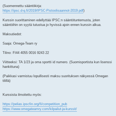
(Suomennettu sääntökirja:
https://ipsc.d-q.fi/2019/IPSC-Pistoolisaannot-2019.pdf
)
Kurssin suorittaminen edellyttää IPSC:n sääntötuntemusta, joten
sääntöihin on syytä tutustua jo hyvissä ajoin ennen kurssin alkua.
Maksutiedot:
Saaja: Omega-Team ry
Tilino: FI44 4055 0016 9243 22
Viitteeksi: TA 1/23 ja oma sportti id numero. (Suomisportista kun lisenssi
hankittuna)
(Paikkasi varmistuu lopullisesti maksu suorituksen näkyessä Omegan
tilillä)
Kurssista ilmoitettu myös:
https://pelias.ipscfin.org/fi/competition_pub
https://www.omegateamry.com/kilpailut-ja-kurssit/