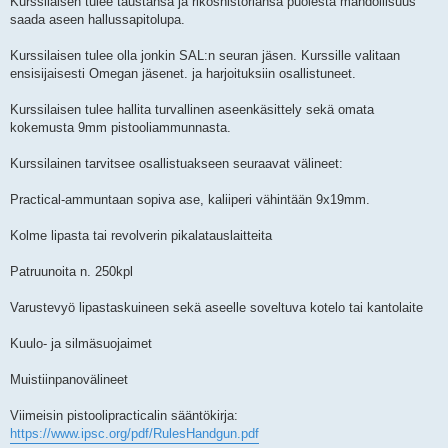
Kurssilaisen tulee taustansa ja rikoshistoriansa puolesta mahdollisuus
saada aseen hallussapitolupa.
Kurssilaisen tulee olla jonkin SAL:n seuran jäsen. Kurssille valitaan
ensisijaisesti Omegan jäsenet. ja harjoituksiin osallistuneet.
Kurssilaisen tulee hallita turvallinen aseenkäsittely sekä omata
kokemusta 9mm pistooliammunnasta.
Kurssilainen tarvitsee osallistuakseen seuraavat välineet:
Practical-ammuntaan sopiva ase, kaliiperi vähintään 9x19mm.
Kolme lipasta tai revolverin pikalatauslaitteita
Patruunoita n. 250kpl
Varustevyö lipastaskuineen sekä aseelle soveltuva kotelo tai kantolaite
Kuulo- ja silmäsuojaimet
Muistiinpanovälineet
Viimeisin pistoolipracticalin sääntökirja:
https://www.ipsc.org/pdf/RulesHandgun.pdf