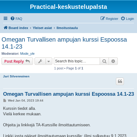
Practical-keskustelupalsta
FAQ
Register
Login
Board index
Yleiset asiat
Ilmoitustaulu
Omegan Turvallisen ampujan kurssi Espoossa
14.1-23
Moderator:
Mode_yle
Search
Advanced s
Post Reply
1 post • Page
1
of
1
Jari Silvennoinen
Omegan Turvallisen ampujan kurssi Espoossa 14.1-23
P
Wed Jan 04, 2023 19:44
o
s
Kurssin tiedot alla.
t
Vielä kerkee mukaan.
Ohjeita ja linkkejä TA-Kurssille ilmoittautumiseen.
Linkki josta pääset ilmoittautumaan kurssille: (ilmi sulkeutuu 9.1.2023