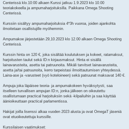
Centerissä klo.10:00 alkaen Kurssi jatkuu 1.9.2023 klo 10.00
teoriakokeella ja ampumaharjoituksilla. Paikkana Omega Shooting
Centerissä.
Kurssiin sisältyy ampumaharjoituksia 4*3h vuoroa, joiden ajankohta
ilmoitetaan osallistujille myöhemmin.
Ampumakoe järjestetään 29,10.2023 klo 12.00 alkaen Omega Shooting
Centerissä.
Kurssin hinta on 120 €, joka sisältää koulutuksen ja kokeet, ratamaksut,
harjoitusten taulut sekä ID:n kirjausmaksut. Hinta ei sisällä
lainavarusteita, asetta tai patruunoita. Mikäli tarvitset lainavarusteita,
asetta ja/tai patruunoita, kerro tarpeistasi ilmoittautumisen yhteydessä.
Laina-ase ja -varusteet (vyö koteloineen) sekä patruunat maksavat 140 €.
Ampuja joka läpäisee teoria- ja ampumakokeen hyväksytysti, saa
itselleen turvallisen ampujan ID:n, jonka jälkeen on oikeutettu
osallistumaan practical harjoituksiin sekä -kilpailuihin ja saa käyttää
äänioikeuttaan practical parlamentissa.
Hakijat joilla lisenssi alkaa vuoden 2023 alusta ja ovat OmegaT jäseniä
ovat etuoikeutettuja kurssille.
Kurssilaisen vaatimukset: