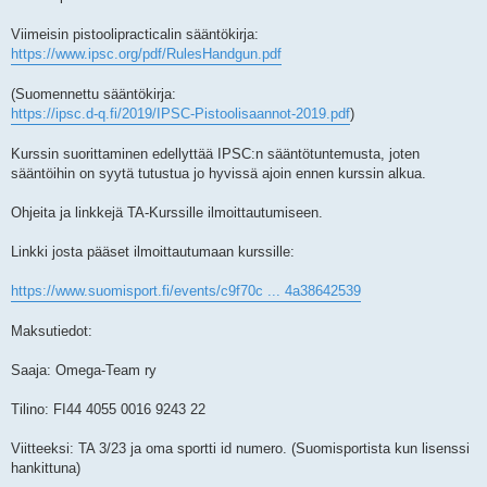
Viimeisin pistoolipracticalin sääntökirja:
https://www.ipsc.org/pdf/RulesHandgun.pdf
(Suomennettu sääntökirja:
https://ipsc.d-q.fi/2019/IPSC-Pistoolisaannot-2019.pdf
)
Kurssin suorittaminen edellyttää IPSC:n sääntötuntemusta, joten
sääntöihin on syytä tutustua jo hyvissä ajoin ennen kurssin alkua.
Ohjeita ja linkkejä TA-Kurssille ilmoittautumiseen.
Linkki josta pääset ilmoittautumaan kurssille:
https://www.suomisport.fi/events/c9f70c ... 4a38642539
Maksutiedot:
Saaja: Omega-Team ry
Tilino: FI44 4055 0016 9243 22
Viitteeksi: TA 3/23 ja oma sportti id numero. (Suomisportista kun lisenssi
hankittuna)