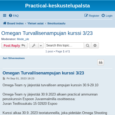
Practical-keskustelupalsta
FAQ
Register
Login
Board index
Yleiset asiat
Ilmoitustaulu
Omegan Turvallisenampujan kurssi 3/23
Moderator:
Mode_yle
Search
Advanced s
Post Reply
1 post • Page
1
of
1
Jari Silvennoinen
Omegan Turvallisenampujan kurssi 3/23
P
Fri Sep 01, 2023 19:23
o
s
Omega-Team ry järjestää turvallisen ampujan kurssin 30.9-29.10
t
Omega-Team ry järjestää 30.9.2023 alkaen practical ammunnan
peruskurssin Espoon Juvanmalmilla osoitteessa:
Juvan Teollisuukatu 15 02920 Espoo
Kurssi alkaa 30.9..2023 teoriatunneilla, joka pidetään Omega Shooting