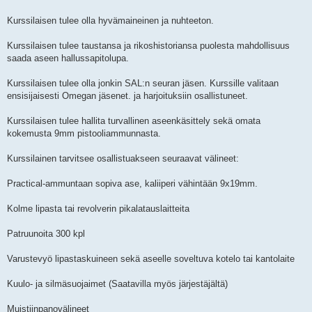
Kurssilaisen tulee olla hyvämaineinen ja nuhteeton.
Kurssilaisen tulee taustansa ja rikoshistoriansa puolesta mahdollisuus
saada aseen hallussapitolupa.
Kurssilaisen tulee olla jonkin SAL:n seuran jäsen. Kurssille valitaan
ensisijaisesti Omegan jäsenet. ja harjoituksiin osallistuneet.
Kurssilaisen tulee hallita turvallinen aseenkäsittely sekä omata
kokemusta 9mm pistooliammunnasta.
Kurssilainen tarvitsee osallistuakseen seuraavat välineet:
Practical-ammuntaan sopiva ase, kaliiperi vähintään 9x19mm.
Kolme lipasta tai revolverin pikalatauslaitteita
Patruunoita 300 kpl
Varustevyö lipastaskuineen sekä aseelle soveltuva kotelo tai kantolaite
Kuulo- ja silmäsuojaimet (Saatavilla myös järjestäjältä)
Muistiinpanovälineet