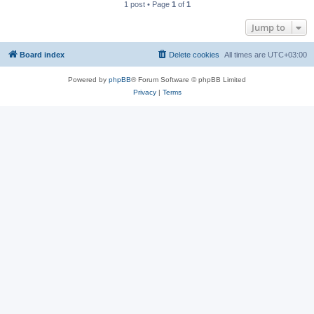
1 post • Page
1
of
1
Jump to
Board index
Delete cookies
All times are
UTC+03:00
Powered by
phpBB
® Forum Software © phpBB Limited
Privacy
|
Terms