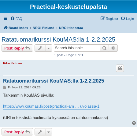
Practical-keskustelupalsta
FAQ
Register
Login
Board index
NROI Finland
NROI tiedottaa
Ratatuomarikurssi KouMAS:lla 1-2.2.2025
Search
Advanced s
Post Reply
1 post • Page
1
of
1
Riku Kalinen
Ratatuomarikurssi KouMAS:lla 1-2.2.2025
P
Fri Nov 22, 2024 09:23
o
s
Tarkemmin KouMAS sivuilla:
t
https://www.koumas.fi/post/practical-am ... uvolassa-1
(URLin tekstistä huolimatta kyseessä on ratatuomarikurssi)
Post Reply