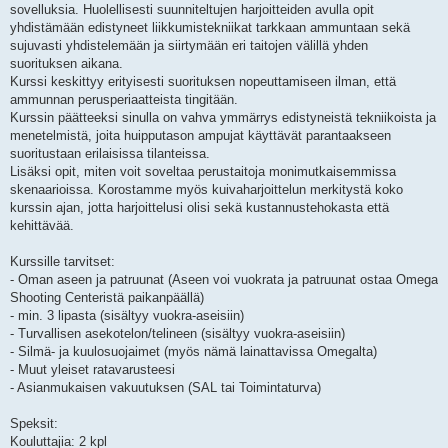
sovelluksia. Huolellisesti suunniteltujen harjoitteiden avulla opit
yhdistämään edistyneet liikkumistekniikat tarkkaan ammuntaan sekä
sujuvasti yhdistelemään ja siirtymään eri taitojen välillä yhden
suorituksen aikana.
Kurssi keskittyy erityisesti suorituksen nopeuttamiseen ilman, että
ammunnan perusperiaatteista tingitään.
Kurssin päätteeksi sinulla on vahva ymmärrys edistyneistä tekniikoista ja
menetelmistä, joita huipputason ampujat käyttävät parantaakseen
suoritustaan erilaisissa tilanteissa.
Lisäksi opit, miten voit soveltaa perustaitoja monimutkaisemmissa
skenaarioissa. Korostamme myös kuivaharjoittelun merkitystä koko
kurssin ajan, jotta harjoittelusi olisi sekä kustannustehokasta että
kehittävää.
Kurssille tarvitset:
- Oman aseen ja patruunat (Aseen voi vuokrata ja patruunat ostaa Omega
Shooting Centeristä paikanpäällä)
- min. 3 lipasta (sisältyy vuokra-aseisiin)
- Turvallisen asekotelon/telineen (sisältyy vuokra-aseisiin)
- Silmä- ja kuulosuojaimet (myös nämä lainattavissa Omegalta)
- Muut yleiset ratavarusteesi
- Asianmukaisen vakuutuksen (SAL tai Toimintaturva)
Speksit:
Kouluttajia: 2 kpl