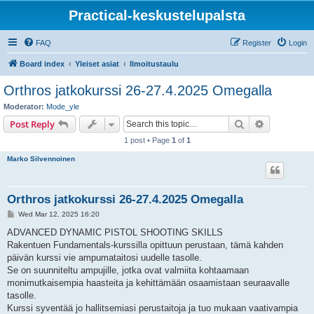
Practical-keskustelupalsta
FAQ
Register
Login
Board index
Yleiset asiat
Ilmoitustaulu
Orthros jatkokurssi 26-27.4.2025 Omegalla
Moderator:
Mode_yle
Search
Advanced s
Post Reply
1 post • Page
1
of
1
Marko Silvennoinen
Orthros jatkokurssi 26-27.4.2025 Omegalla
P
Wed Mar 12, 2025 16:20
o
s
ADVANCED DYNAMIC PISTOL SHOOTING SKILLS
t
Rakentuen Fundamentals-kurssilla opittuun perustaan, tämä kahden
päivän kurssi vie ampumataitosi uudelle tasolle.
Se on suunniteltu ampujille, jotka ovat valmiita kohtaamaan
monimutkaisempia haasteita ja kehittämään osaamistaan seuraavalle
tasolle.
Kurssi syventää jo hallitsemiasi perustaitoja ja tuo mukaan vaativampia