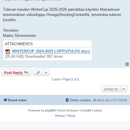
Tulevan kauden WinterCup 2025-2026 pamahtaa käyntiin Marraskuun
ensimmäinen viikonloppu OmegaShootingCenterillä, tervetuloa tuleviin
kisoihin.
Terveisin:
Marko Silvennoinen
ATTACHMENTS
WINTERCUP 2024-2025 LOPPUTULOS.docx
(35.66 KiB) Downloaded 397 times
Post Reply
1 post • Page
1
of
1
Jump to
Board index
Delete cookies
All times are
UTC+03:00
Powered by
phpBB
® Forum Software © phpBB Limited
Privacy
|
Terms