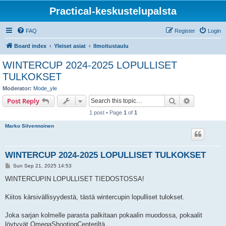
Practical-keskustelupalsta
FAQ
Register
Login
Board index
Yleiset asiat
Ilmoitustaulu
WINTERCUP 2024-2025 LOPULLISET
TULKOKSET
Moderator:
Mode_yle
Search
Advanced s
Post Reply
1 post • Page
1
of
1
Marko Silvennoinen
WINTERCUP 2024-2025 LOPULLISET TULKOKSET
P
Sun Sep 21, 2025 14:53
o
s
WINTERCUPIN LOPULLISET TIEDOSTOSSA!
t
Kiitos kärsivällisyydestä, tästä wintercupin lopulliset tulokset.
Joka sarjan kolmelle parasta palkitaan pokaalin muodossa, pokaalit
löytyvät OmegaShootingCenteriltä.