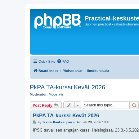
Practical-keskuste
Suomen practical keskustelufoorum
Quick links
FAQ
Board index
Yleiset asiat
Ilmoitustaulu
PkPA TA-kurssi Kevät 2026
Moderator:
Mode_yle
S
Post Reply
PkPA TA-kurssi Kevät 2026
P
by
Teemu Kankaanpää
»
Sat Feb 28, 2026 13:16
o
s
IPSC turvallisen ampujan kurssi Helsingissä, 23.3.-3.5.202
t