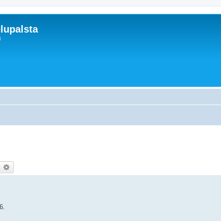
lupalsta
i
earch
Advanced search
6.