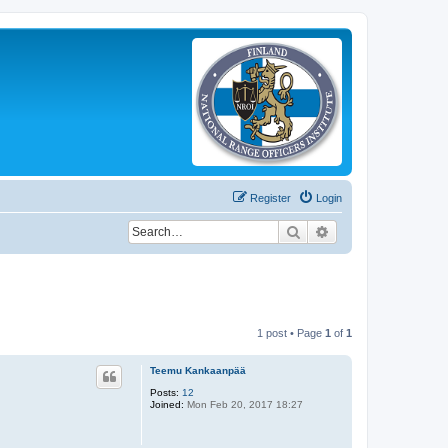
Register
Login
Search
Advanced search
1 post • Page
1
of
1
Teemu Kankaanpää
Posts:
12
Joined:
Mon Feb 20, 2017 18:27