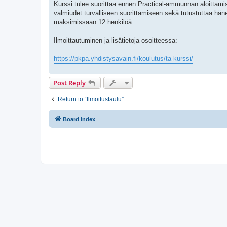
Kurssi tulee suorittaa ennen Practical-ammunnan aloittamist
valmiudet turvalliseen suorittamiseen sekä tutustuttaa hä
maksimissaan 12 henkilöä.
Ilmoittautuminen ja lisätietoja osoitteessa:
https://pkpa.yhdistysavain.fi/koulutus/ta-kurssi/
Post Reply
Return to “Ilmoitustaulu”
Board index