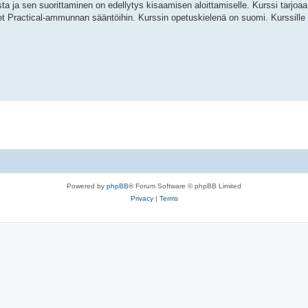
a ja sen suorittaminen on edellytys kisaamisen aloittamiselle. Kurssi tarjoaa 
net Practical-ammunnan sääntöihin. Kurssin opetuskielenä on suomi. Kurssille
Powered by
phpBB
® Forum Software © phpBB Limited
Privacy
|
Terms